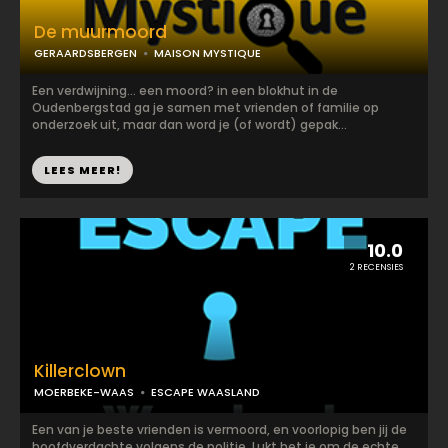
De muurmoord
GERAARDSBERGEN
MAISON MYSTIQUE
Een verdwijning... een moord? in een blokhut in de
Oudenbergstad ga je samen met vrienden of familie op
onderzoek uit, maar dan word je (of wordt) gepak...
LEES MEER!
10.0
2 RECENSIES
Killerclown
MOERBEKE-WAAS
ESCAPE WAASLAND
Een van je beste vrienden is vermoord, en voorlopig ben jij de
hoofdverdachte volgens de politie. Lukt het je om de echte