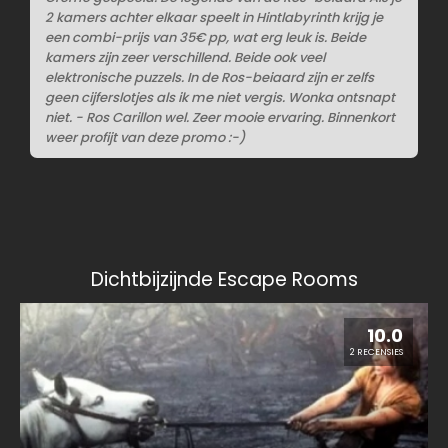
2 kamers achter elkaar speelt in Hintlabyrinth krijg je
een combi-prijs van 35€ pp, wat erg leuk is. Beide
kamers zijn zeer verschillend. Beide ook veel
elektronische puzzels. In de Ros-beiaard zijn er zelfs
geen cijferslotjes als ik me niet vergis. Wonka ontsnapt
niet. - Ros Carillon wel. Zeer mooie ervaring. Binnenkort
weer profijt van deze promo :-)
Dichtbijzijnde Escape Rooms
10.0
2 RECENSIES