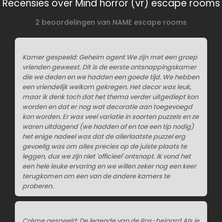
Recensies over Mind horror (vr) escape rooms
2 beoordelingen van NAME escape rooms
Kamer gespeeld: Geheim agent We zijn met een groep
vrienden geweest. Dit is de eerste ontsnappingskamer
die we deden en we hadden een goede tijd. We hebben
een vriendelijk welkom gekregen. Het decor was leuk,
maar ik denk toch dat het thema verder uitgediept kon
worden en dat er nog wat decoratie aan toegevoegd
kon worden. Er was veel variatie in soorten puzzels en ze
waren uitdagend (we hadden af en toe een tip nodig)
het enige nadeel was dat de allerlaatste puzzel erg
gevoelig was om alles precies op de juiste plaats te
leggen, dus we zijn niet 'officieel' ontsnapt. Ik vond het
een hele leuke ervaring en we willen zeker nog een keer
terugkomen om een van de andere kamers te
proberen.
Crème gespeeld: De legende van de Ros-beiaard Als je