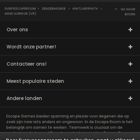
EVERYESCAPEROOM
>
DENDERMONDE
>
HINTLABYRINTH
>
GA NAAR
MIND HORROR (VR)
BOVEN
Over ons
Wordt onze partner!
Contacteer ons!
Meest populaire steden
Andere landen
Escape Games bieden spanning en plezier voor degenen die op
zoek zijn naar iets anders en ongewoon. In de Escape Room is het
belangrijk om samen te werken. Teamwerk is cruciaal om de
raadsels op te lossen! De vele raadsels in een Live Escape Room
vereisen veel geduld, vaardigheden en hersenen. Het spel is