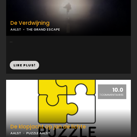
De Verdwijning
AALST
THE GRAND ESCAPE
...
LIRE PLUS!
10.0
1 COMMENTAIRES
De klopjacht op jan de lichte
AALST
PUZZLE AALST