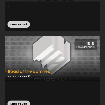
...
LIRE PLUS!
10.0
2 COMMENTAIRES
Road of the damned
AALST
CUBE 10
...
LIRE PLUS!