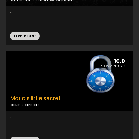
...
LIRE PLUS!
10.0
2 COMMENTAIRES
Maria's little secret
GENT
OPSLOT
...