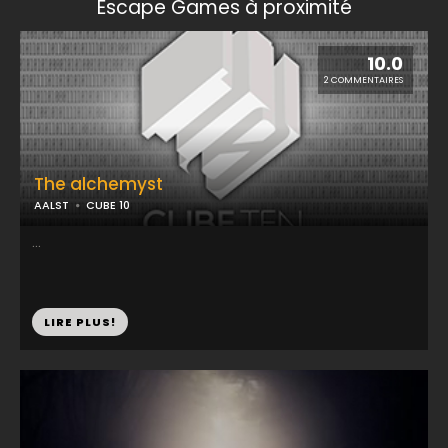
Escape Games à proximité
10.0
2 COMMENTAIRES
The alchemyst
AALST
CUBE 10
...
LIRE PLUS!