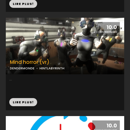
LIRE PLUS!
10.0
2 COMMENTAIRES
Mind horror (vr)
DENDERMONDE
HINTLABYRINTH
...
LIRE PLUS!
10.0