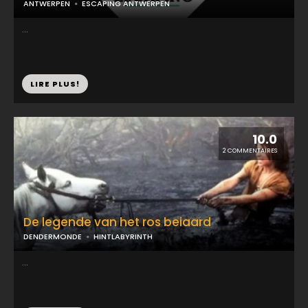
ANTWERPEN
ESCAPING ANTWERPEN
...
LIRE PLUS!
10.0
2 COMMENTAIRES
De legende van het ros beiaard
DENDERMONDE
HINTLABYRINTH
...