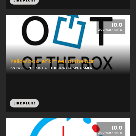
LIRE PLUS!
10.0
2 COMMENTAIRES
Yellow box: let's meet at the bar
ANTWERPEN
OUT OF THE BOX ESCAPE GAMES
...
LIRE PLUS!
10.0
2 COMMENTAIRES