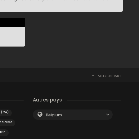
ALLEZ EN HAUT
Autres pays
 (CA)
Belgium
delaide
rrin