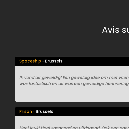
Avis s
Spaceship
Brussels
Ik vond dit geweldig! Een geweldig idee om met vrien
was fantastisch en dit was een geweldige herinnering
Prison
Brussels
Heel leuk! Heel spannend en uitdagend. Ook een goed