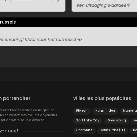
een uitdaging waardeert
russels
 ervaring! Klaar voor het ruimteschip
n partenaire!
Villes les plus populaires
jà une Escape Game en Belgique?
Ploiești
Holzminden
Murrieta
 et laissez des milliers de joueurs
iter de votre salle d'évasion!
Salt Lake City
Greensburg
A
z-nous!
Chemnitz
Johns Pass (FL)
He