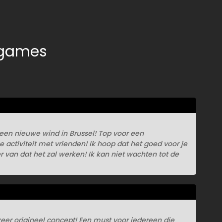
e games
t een nieuwe wind in Brussel! Top voor een
 activiteit met vrienden! Ik hoop dat het goed voor je
r van dat het zal werken! Ik kan niet wachten tot de
zeer origineel concept! Een must voor iedereen die