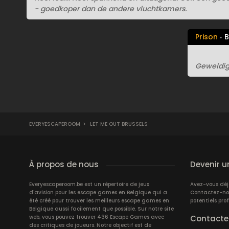
- goedkoper dan de andere vluchtkamers.
Prison
B
Geweldige
EVERYESCAPEROOM
>
LET ME OUT BRUSSELS
À propos de nous
Devenir u
Everyescaperoom.be est un répertoire de jeux
Avez-vous dé
d'avision pour les escape games en Belgique qui a
Contactez-nous
été créé pour trouver les meilleurs escape games en
potentiels prof
Belgique aussi facilement que possible. Sur notre site
web, vous pouvez trouver 436 Escape Games avec
Contacte
des critiques de joueurs. Notre objectif est de