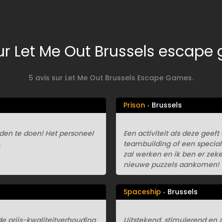
ur Let Me Out Brussels escap
5 avis sur Let Me Out Brussels Escape Games.
Prison
Brussels
den te doen! Het personeel
Een activiteit als deze geef
.
teambuilding of een speciale
zal werken en ik ben er zeke
nieuwe puzzels aankomen!
Spaceship
Brussels
e prijs-kwaliteitverhouding
Uitstekend, stimulerend en 