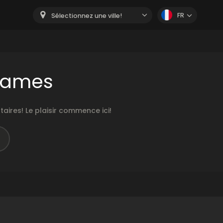
FR
Sélectionnez une ville!
 games
ires! Le plaisir commence ici!