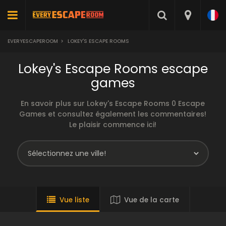
EVERYESCAPEROOM
>
LOKEY'S ESCAPE ROOMS
Lokey's Escape Rooms escape
games
En savoir plus sur Lokey's Escape Rooms 0 Escape
Games et consultez également les commentaires!
Le plaisir commence ici!
Vue liste
Vue de la carte