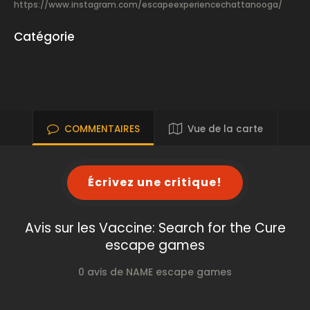
https://www.instagram.com/escapeexperiencechattanooga/
Catégorie
COMMENTAIRES
Vue de la carte
Écrivez une critique!
Avis sur les Vaccine: Search for the Cure
escape games
0 avis de NAME escape games