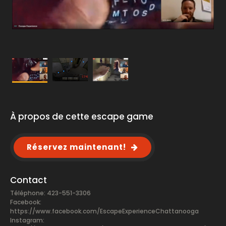
À propos de cette escape game
Réservez maintenant!
Contact
Téléphone: 423-551-3306
Facebook:
https://www.facebook.com/EscapeExperienceChattanooga
Instagram: