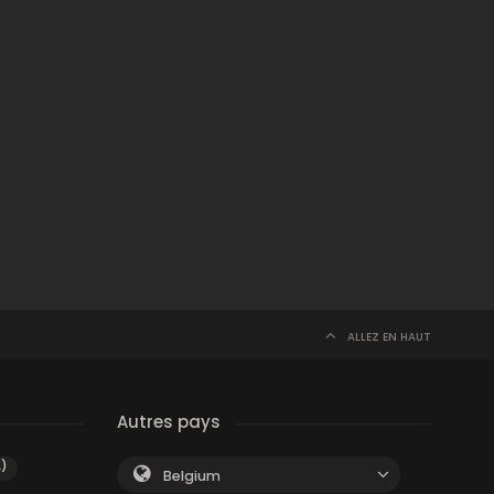
ALLEZ EN HAUT
Autres pays
A)
Belgium