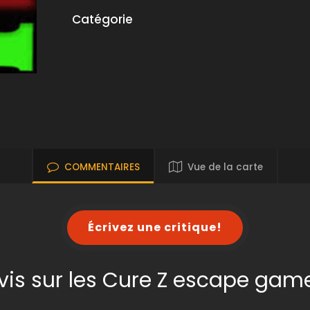
Catégorie
COMMENTAIRES
Vue de la carte
Écrivez une critique!
vis sur les Cure Z escape gam