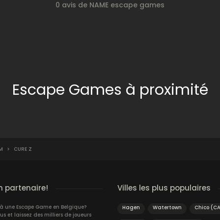
0 avis de NAME escape games
Escape Games à proximité
M
>
CURE Z
n partenaire!
Villes les plus populaires
jà une Escape Game en Belgique?
Hagen
Watertown
Chico (C
 et laissez des milliers de joueurs