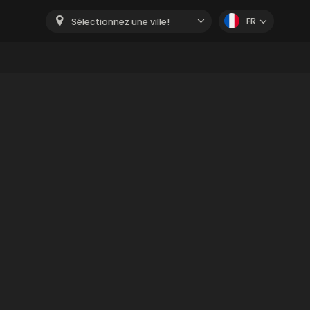
FR
Sélectionnez une ville!