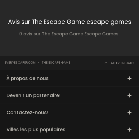
Avis sur The Escape Game escape games
0 avis sur The Escape Game Escape Games.
EVERYESCAPEROOM
>
THE ESCAPE GAME
ALLEZ EN HAUT
À propos de nous
Devenir un partenaire!
Contactez-nous!
Villes les plus populaires