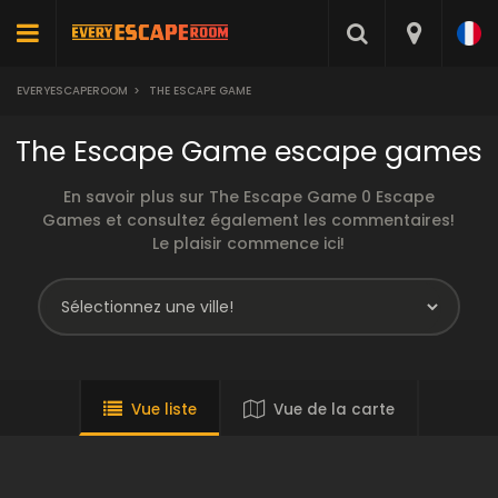
EVERYESCAPEROOM
>
THE ESCAPE GAME
The Escape Game escape games
En savoir plus sur The Escape Game 0 Escape
Games et consultez également les commentaires!
Le plaisir commence ici!
Vue liste
Vue de la carte