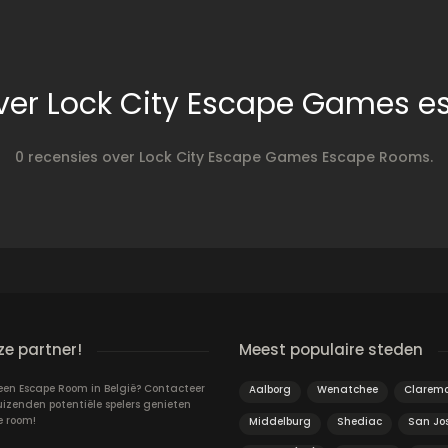
ver Lock City Escape Games 
0 recensies over Lock City Escape Games Escape Rooms.
e partner!
Meest populaire steden
 een Escape Room in België? Contacteer
Aalborg
Wenatchee
Clarem
uizenden potentiële spelers genieten
e room!
Middelburg
Shediac
San Jo