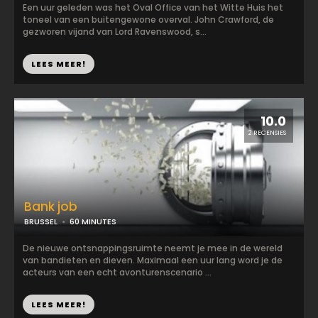
Een uur geleden was het Oval Office van het Witte Huis het
toneel van een buitengewone overval. John Crawford, de
gezworen vijand van Lord Ravenswood, s...
LEES MEER!
10.0
2 RECENSIES
Bank job
BRUSSEL
60 MINUTES
De nieuwe ontsnappingsruimte neemt je mee in de wereld
van bandieten en dieven. Maximaal een uur lang word je de
acteurs van een echt avonturenscenario ...
LEES MEER!