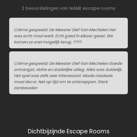
2 beoordelingen van NAME escape rooms
Crème gespeeld: De Meester Dief Van Mechelen Het
was echt mooi werk. Echt goed in elkaar gezet. We
komen zo snel mogelijk terug. ????
Crème gespeeld: De Meester Dief Van Mechelen Goede
ontvangst, vlotte en duidelijke uitleg. Alles was duidelijk.
Het spel was zelfs zeer interessant. Mooie raadsels
mooi decor. Net op tijd om te ontsnappen. Sterk
aanbevolen
Dichtbijzijnde Escape Rooms