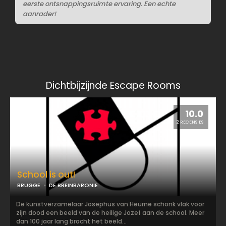
eerste ontsnappingsruimte ervaring. Een echte
aanrader!
Dichtbijzijnde Escape Rooms
10.0
2 RECENSIES
School is out!
BRUGGE
DE BREINBARONIE
De kunstverzamelaar Josephus van Heurne schonk vlak voor
zijn dood een beeld van de heilige Jozef aan de school. Meer
dan 100 jaar lang bracht het beeld...