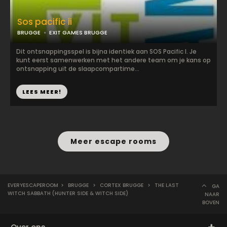
Sos pacific ii
BRUGGE
EXIT GAMES BRUGGE
Dit ontsnappingsspel is bijna identiek aan SOS Pacific I. Je
kunt eerst samenwerken met het andere team om je kans op
ontsnapping uit de slaapcompartime...
LEES MEER!
Meer escape rooms
EVERYESCAPEROOM
>
BRUGGE
>
CORTEX BRUGGE
>
THE LAST
GA
WITCH SABBATH (HUNTER SIDE & WITCH SIDE)
NAAR
BOVEN