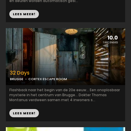
en deuren worden automatisch gesl...
LEES MEER!
10.0
1 RECENSIES
32 Days
BRUGGE
CORTEX ESCAPE ROOM
Flashback naar het begin van de 20e eeuw... Een onoplosbaar
mysterie in het centrum van Brugge... Dokter Thomas
Montanus verdween samen met 4 inwoners s...
LEES MEER!