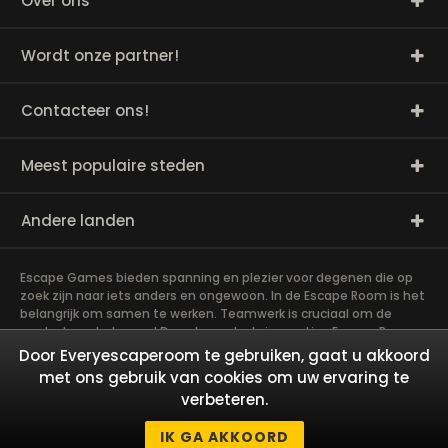
Over ons
Wordt onze partner!
Contacteer ons!
Meest populaire steden
Andere landen
Escape Games bieden spanning en plezier voor degenen die op
zoek zijn naar iets anders en ongewoon. In de Escape Room is het
belangrijk om samen te werken. Teamwerk is cruciaal om de
raadsels op te lossen! De vele raadsels in een Live Escape Room
vereisen veel geduld, vaardigheden en hersenen. Het spel is
Door Everyescaperoom te gebruiken, gaat u akkoord
eigenlijk een goede training voor de hersenen! Exit rooms zijn zeer
met ons gebruik van cookies om uw ervaring te
geschikt voor teambuilding en andere activiteiten! Het meest
verbeteren.
opwindende teamevenement dat je ooit hebt meegemaakt, zal
je team hechter maken! Duik in boeiende verhalen en los als
IK GA AKKOORD
team mysterieuze puzzels op!