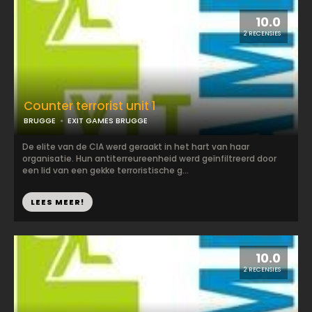
10.0
2 RECENSIES
Counter terrorist unit 1
BRUGGE
EXIT GAMES BRUGGE
De elite van de CIA werd geraakt in het hart van haar
organisatie. Hun antiterreureenheid werd geïnfiltreerd door
een lid van een gekke terroristische g...
LEES MEER!
10.0
2 RECENSIES