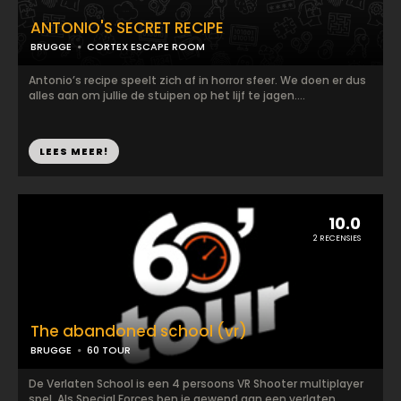
ANTONIO'S SECRET RECIPE
BRUGGE
CORTEX ESCAPE ROOM
Antonio’s recipe speelt zich af in horror sfeer. We doen er dus
alles aan om jullie de stuipen op het lijf te jagen....
LEES MEER!
10.0
2 RECENSIES
The abandoned school (vr)
BRUGGE
60 TOUR
De Verlaten School is een 4 persoons VR Shooter multiplayer
spel. Als Special Forces ben je gewend aan een verlaten