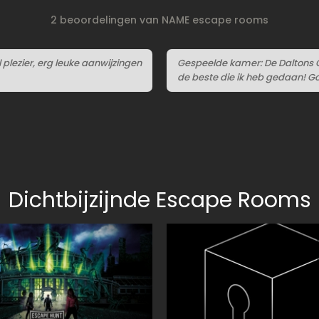
2 beoordelingen van NAME escape rooms
lezier, erg leuke aanwijzingen
Gespeelde kamer: De Daltons 
de beste die ik heb gedaan! 
Dichtbijzijnde Escape Rooms