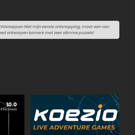
Ontsnappen Niet mijn eerste ontsnapping, maar een van
Goed ontworpen kamers met zeer slimme puzzels!
10.0
2 RECENSIES