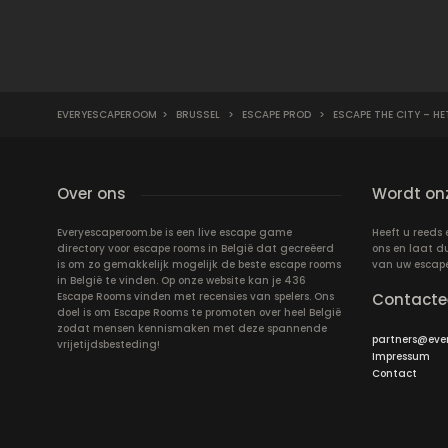
EVERYESCAPEROOM
>
BRUSSEL
>
ESCAPE PROD
>
ESCAPE THE CITY – HE
Over ons
Wordt onz
Everyescaperoom.be is een live escape game
Heeft u reeds
directory voor escape rooms in België dat gecreëerd
ons en laat d
is om zo gemakkelijk mogelijk de beste escape rooms
van uw escap
in België te vinden. Op onze website kan je 436
Escape Rooms vinden met recensies van spelers. Ons
Contacte
doel is om Escape Rooms te promoten over heel België
zodat mensen kennismaken met deze spannende
partners@eve
vrijetijdsbesteding!
Impressum
Contact