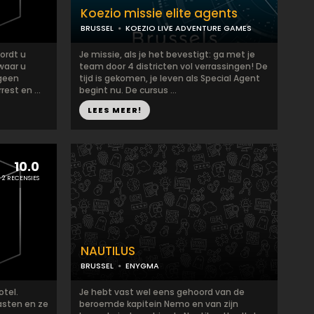
Koezio missie elite agents
BRUSSEL
KOEZIO LIVE ADVENTURE GAMES
ordt u
Je missie, als je het bevestigt: ga met je
waar u
team door 4 districten vol verrassingen! De
 geen
tijd is gekomen, je leven als Special Agent
est en ...
begint nu. De cursus ...
LEES MEER!
10.0
2 RECENSIES
NAUTILUS
BRUSSEL
ENYGMA
otel.
Je hebt vast wel eens gehoord van de
asten en ze
beroemde kapitein Nemo en van zijn