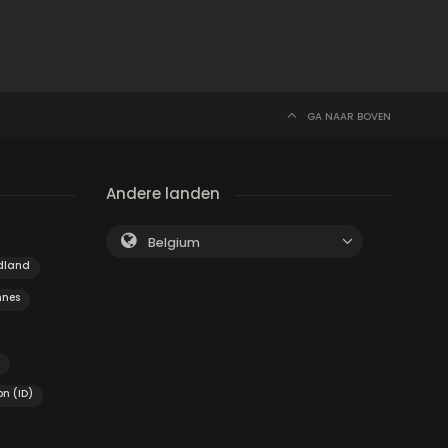
GA NAAR BOVEN
Andere landen
Belgium
dland
nnes
on (ID)