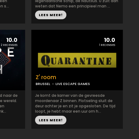
 een
legendarische schip, de Nautilus. U zult dan
 s...
weten dat Nemo een principieel man ...
LEES MEER!
10.0
10.0
2 RECENSIES
1 RECENSIES
Z' room
BRUSSEL
LIVE ESCAPE GAMES
d naar de
Je komt de kamer van de gevreesde
e wereld.
moordenaar Z binnen. Plotseling sluit de
den
deur achter je en zit je opgesloten. De tijd
k...
loopt, je hebt maar een uur om h...
LEES MEER!