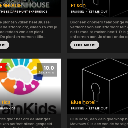
EENHOUSE
Prison
THE ESCAPE HUNT EXPERIENCE
BRUSSEL
LET ME OUT
e planten vallen heel Brussel
Door een anoniem telefoontje w
r de stroom om, alleen zo kan je
verdacht van een strafbaar feit 
ad redden van een plant
niets mee te maken heeft. Er is
De planten nemen stille...
ontkomen aan. Je staat onder arr
ER!
LEES MEER!
10.0
2 RECENSIES
tics
Blue hotel
BRAINKIDS
BRUSSEL
LET ME OUT
tics gaat het om de kleintjes!
Blue Hotel, een klein goedkoop h
 kan perfect alleen gespeeld
Mevrouw K. is een van de hotelg