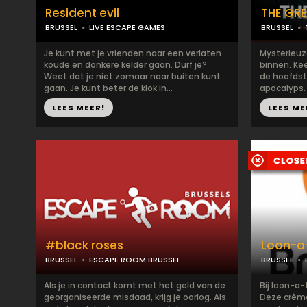
Resident evil
THE GR
BRUSSEL
LIVE ESCAPE GAMES
BRUSSEL
Je kunt met je vrienden naar een verlaten
Mysterieuz
koude en donkere kelder gaan. Durf je?
binnen. Kee
Weet dat je niet zomaar naar buiten kunt
de hoofdst
gaan. Je kunt beter de klok in...
apocalyps. 
LEES MEER!
LEES ME
#black roses
Loon-a-
BRUSSEL
ESCAPE ROOM BRUSSEL
BRUSSEL
Als je in contact komt met het geld van de
Bij loon-a-
georganiseerde misdaad, krijg je oorlog. Als
Deze crème