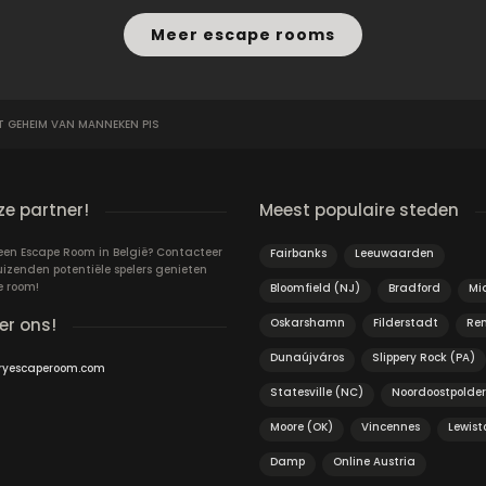
Meer escape rooms
T GEHEIM VAN MANNEKEN PIS
e partner!
Meest populaire steden
 een Escape Room in België? Contacteer
Fairbanks
Leeuwaarden
uizenden potentiële spelers genieten
e room!
Bloomfield (NJ)
Bradford
Mi
er ons!
Oskarshamn
Filderstadt
Re
Dunaújváros
Slippery Rock (PA)
ryescaperoom.com
Statesville (NC)
Noordoostpolder
Moore (OK)
Vincennes
Lewist
Damp
Online Austria