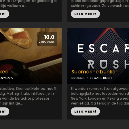
 6 tot 12-jarigen. Begeleiding is
is ook een belangrijke getuige in
ltijd welkom o...
schimmige zaak. Ze verwacht een
ER!
LEES MEER!
10.0
2 RECENSIES
cked
Submarine bunker
ENYGMA
BRUSSEL
ESCAPE RUSH
etective, Sherlock Holmes, heeft
Er werden kernraketten afgevuur
g. Met zijn hulp, infiltreer je in
belangrijkste hoofdsteden van d
r van de beruchte professor
New York, Londen en Peking wer
zijn listige...
vernietigd. Ga terug in de tijd dan
ER!
LEES MEER!