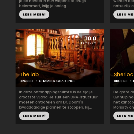
je de handel in hun wapens of drugs
worden door
belemmert, krijg je oorlog. ...
natuurlijk a
LEES MEER!
LEES ME
10.0
1 RECENSIES
The lab
Sherlo
BRUSSEL
CHAMBER CHALLENGE
BRUSSEL
In deze ontsnappingsruimte is de tijd je
De grote d
grootste vijand. Je zult een DNA-structuur
uw hulp nodi
moeten ontrafelen om Dr. Doom's
het kantoo
kwaadaardige plannen te stoppen. Hij...
Moriarty om 
LEES MEER!
LEES ME