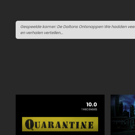
Gespeelde kamer: De Daltons Ontsnappen We hadden veel p
en verhalen vertellen...
10.0
1 RECENSIES