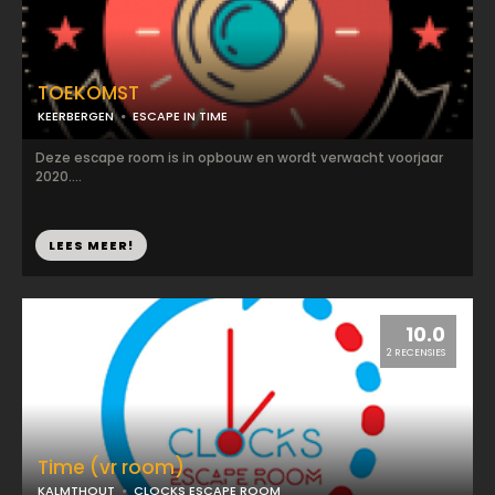
TOEKOMST
KEERBERGEN
ESCAPE IN TIME
Deze escape room is in opbouw en wordt verwacht voorjaar
2020....
LEES MEER!
10.0
2 RECENSIES
Time (vr room)
KALMTHOUT
CLOCKS ESCAPE ROOM