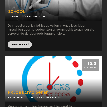
SCHOOL
TURNHOUT
ESCAPE 2300
De meester zal je niet lastig vallen in onze klas. Maar
misschien gaan je gedachten onvermijdelijk terug naar die
vervelende derdegraads leraar of die v...
LEES MEER!
10.0
2 RECENSIES
F.c. de kampioenen
KALMTHOUT
CLOCKS ESCAPE ROOM
Man, man, man, hoe komen we hier weg? In het