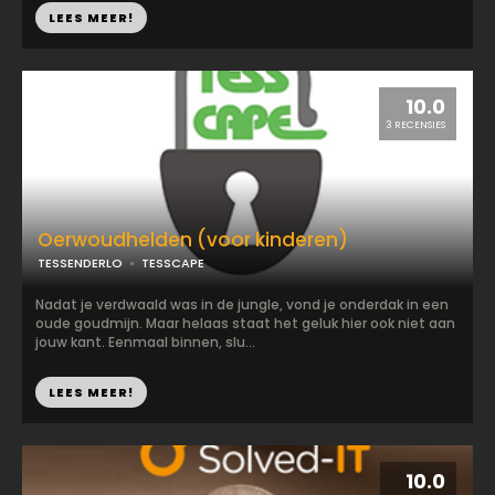
LEES MEER!
10.0
3 RECENSIES
Oerwoudhelden (voor kinderen)
TESSENDERLO
TESSCAPE
Nadat je verdwaald was in de jungle, vond je onderdak in een
oude goudmijn. Maar helaas staat het geluk hier ook niet aan
jouw kant. Eenmaal binnen, slu...
LEES MEER!
10.0