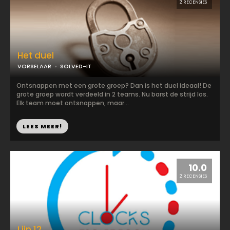
2 RECENSIES
Het duel
VORSELAAR
SOLVED-IT
Ontsnappen met een grote groep? Dan is het duel ideaal! De
grote groep wordt verdeeld in 2 teams. Nu barst de strijd los.
Elk team moet ontsnappen, maar...
LEES MEER!
10.0
2 RECENSIES
Lijn 12