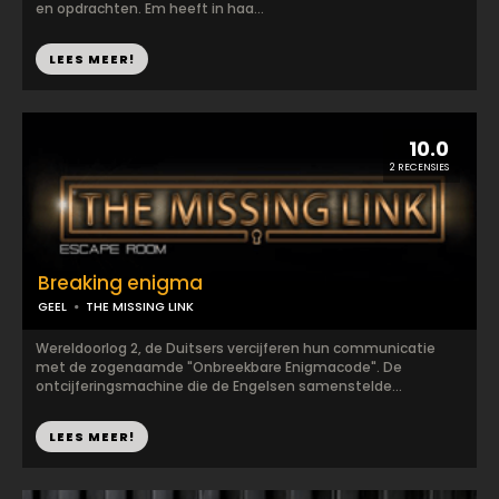
en opdrachten. Em heeft in haa...
LEES MEER!
10.0
2 RECENSIES
Breaking enigma
GEEL
THE MISSING LINK
Wereldoorlog 2, de Duitsers vercijferen hun communicatie
met de zogenaamde "Onbreekbare Enigmacode". De
ontcijferingsmachine die de Engelsen samenstelde...
LEES MEER!