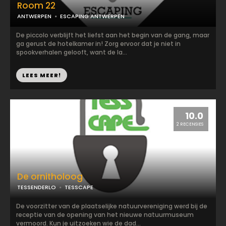
Room 22
ANTWERPEN
ESCAPING ANTWERPEN
De piccolo verblijft het liefst aan het begin van de gang, maar
ga gerust de hotelkamer in! Zorg ervoor dat je niet in
spookverhalen gelooft, want de la...
LEES MEER!
10.0
2 RECENSIES
De ornitholoog
TESSENDERLO
TESSCAPE
De voorzitter van de plaatselijke natuurvereniging werd bij de
receptie van de opening van het nieuwe natuurmuseum
vermoord. Kun je uitzoeken wie de dad...