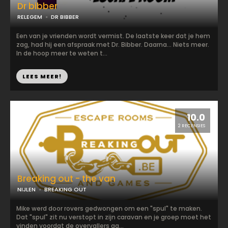
Dr bibber
RELEGEM
DR BIBBER
Een van je vrienden wordt vermist. De laatste keer dat je hem
zag, had hij een afspraak met Dr. Bibber. Daarna... Niets meer.
In de hoop meer te weten t...
LEES MEER!
10.0
2 RECENSIES
Breaking out - the van
NIJLEN
BREAKING OUT
Mike werd door rovers gedwongen om een "spul" te maken.
Dat "spul" zit nu verstopt in zijn caravan en je groep moet het
vinden voordat de overvallers aa...