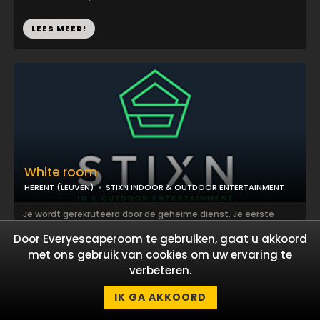
LEES MEER!
White room
HERENT (LEUVEN)
STIXN INDOOR & OUTDOOR ENTERTAINMENT
Je wordt gerekruteerd door de geheime dienst. Je eerste
missie is een grote test. Spoor mr. White op en steel de
Door Everyescaperoom te gebruiken, gaat u akkoord
geheime documenten. Bewijs jezelf speci...
met ons gebruik van cookies om uw ervaring te
verbeteren.
LEES MEER!
IK GA AKKOORD