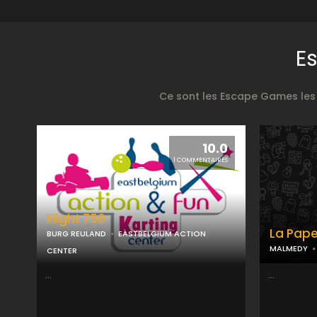
E
Ce sont les Escape Games les 
10.0
1 COMMENTAIRES
Flight 756
La Papet
BURG REULAND
EASTBELGIUM ACTION
MALMEDY
CENTER
...
...