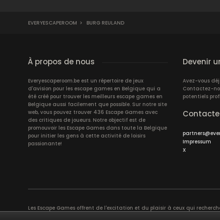
EVERYESCAPEROOM
>
BURG REULAND
À propos de nous
Devenir u
Everyescaperoom.be est un répertoire de jeux
Avez-vous dé
d'avision pour les escape games en Belgique qui a
Contactez-nous
été créé pour trouver les meilleurs escape games en
potentiels prof
Belgique aussi facilement que possible. Sur notre site
web, vous pouvez trouver 436 Escape Games avec
Contacte
des critiques de joueurs. Notre objectif est de
promouvoir les Escape Games dans toute la Belgique
partners@eve
pour initier les gens à cette activité de loisirs
Impressum
passionante!
X
Les Escape Games offrent de l'excitation et du plaisir à ceux qui recherche
énigmes! Les nombreuses énigmes dans une salle d'évasion en direct néces