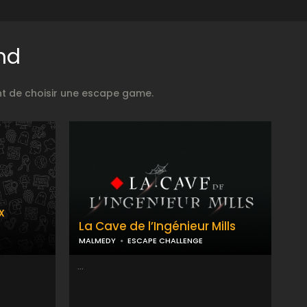
nd
nt de choisir une escape game.
x
La Cave de l’Ingénieur Mills
MALMEDY
ESCAPE CHALLENGE
...