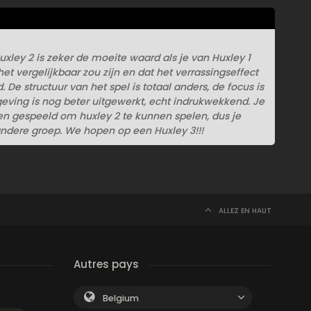
xley 2 is zeker de moeite waard als je van Huxley 1
et vergelijkbaar zou zijn en dat het verrassingseffect
 De structuur van het spel is totaal anders, de focus is
eving is nog beter uitgewerkt, echt indrukwekkend. Je
en gespeeld om huxley 2 te kunnen spelen, dus je
dere groep. We hopen op een Huxley 3!!!
ALLEZ EN HAUT
Autres pays
Belgium