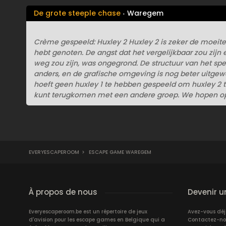
De grote steeple chase
Waregem
Crème gespeeld: Huxley 2 Huxley 2 is zeker de moeite 
hebt genoten. De angst dat het vergelijkbaar zou zijn 
weg zou zijn, was ongegrond. De structuur van het spel 
anders, en de grafische omgeving is nog beter uitgew
hoeft geen huxley 1 te hebben gespeeld om huxley 2 t
kunt terugkomen met een andere groep. We hopen op 
EVERYESCAPEROOM
>
ESCAPE GAME WAREGEM
À propos de nous
Devenir u
Everyescaperoom.be est un répertoire de jeux
Avez-vous dé
d'avision pour les escape games en Belgique qui a
Contactez-nous