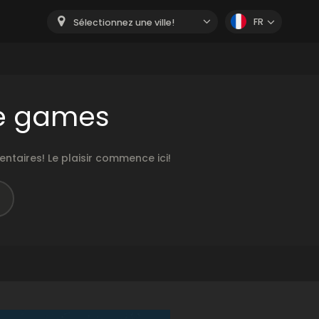
FR
Sélectionnez une ville!
e games
aires! Le plaisir commence ici!