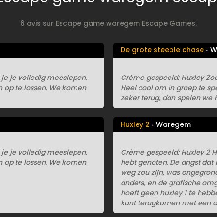
6 avis sur Escape game waregem Escape Games.
De grote steeple chase
W
 je je volledig meeslepen.
Crème gespeeld: Huxley Zodra
en op te lossen. We komen
Heel cool om in groep te sp
zeker terug, dan spelen we H
Huxley 2
Waregem
 je je volledig meeslepen.
Crème gespeeld: Huxley 2 Hu
en op te lossen. We komen
hebt genoten. De angst dat h
weg zou zijn, was ongegrond.
anders, en de grafische omg
hoeft geen huxley 1 te hebb
kunt terugkomen met een an