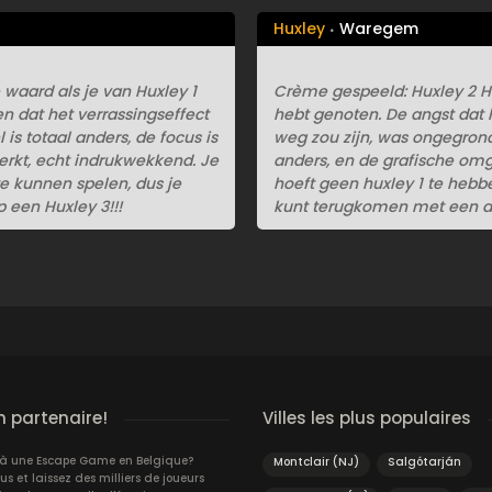
Huxley
Waregem
waard als je van Huxley 1
Crème gespeeld: Huxley 2 Hu
en dat het verrassingseffect
hebt genoten. De angst dat h
is totaal anders, de focus is
weg zou zijn, was ongegrond.
erkt, echt indrukwekkend. Je
anders, en de grafische omg
e kunnen spelen, dus je
hoeft geen huxley 1 te hebb
een Huxley 3!!!
kunt terugkomen met een an
n partenaire!
Villes les plus populaires
jà une Escape Game en Belgique?
Montclair (NJ)
Salgótarján
 et laissez des milliers de joueurs