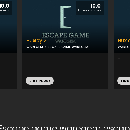
10.0
10.0
TAIRES
2 COMMENTAIRES
Huxley 2
Huxl
WAREGEM
ESCAPE GAME WAREGEM
WAREG
...
...
LIRE PLUS!
LIRE
r Escape game waregem esca