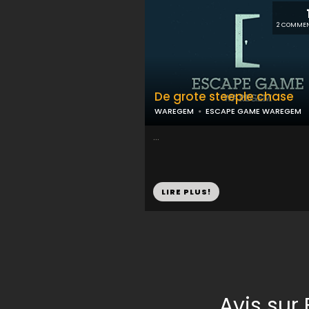
2 COMMEN
De grote steeple chase
WAREGEM
ESCAPE GAME WAREGEM
...
LIRE PLUS!
Avis su