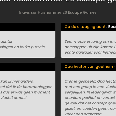
5 avis sur Huisnummer 20 Escape Games.
Ga de uitdaging aan!
Bee
aantal
Zeer mooie ervaring om in d
singen en leuke puzzels.
ontsnappen uit zijn kamer. 
echte aanrader voor liefhe
Opa hector van goethem
kan ik niet anders.
Crème gespeeld: Opa Hecto
voel dat ik de bommenlegger
met een groep in een vluch
zels dus er was geen moment
vergelijken. In ieder geval 
e vluchtkamers!
unaniem positief en verrast
gevoel dat het concept goed
gezet, en voelden geen mome
Zeker een aanrader!