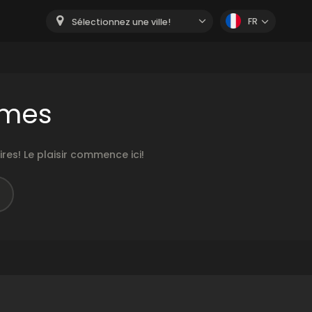
FR
Sélectionnez une ville!
ames
es! Le plaisir commence ici!