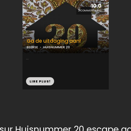
10.0
3 COMMENTAIRES
Ga de uitdaging aan!
BEERSE
HUISNUMMER 20
...
LIRE PLUS!
 sur Huisnummer 20 escape 