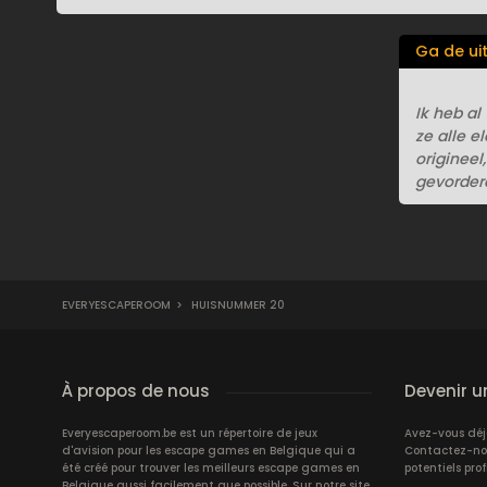
Ga de ui
Ik heb al
ze alle e
origineel
gevorderd
EVERYESCAPEROOM
>
HUISNUMMER 20
À propos de nous
Devenir u
Everyescaperoom.be est un répertoire de jeux
Avez-vous dé
d'avision pour les escape games en Belgique qui a
Contactez-nous
été créé pour trouver les meilleurs escape games en
potentiels prof
Belgique aussi facilement que possible. Sur notre site