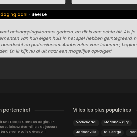
tdaging aan!
Beerse
 veel ontsnappingskamers gedaan, en dit is een echte hit. Als je 
lementen van hun eigen huis in het spel hebben geïntegreerd, h
, doordacht en professioneel. Aanbevolen voor iedereen, beginn
en. En ik kijk nu al uit naar een mogelijke opvolger!
n partenaire!
Villes les plus populaires
jà une Escape Game en Belgique?
Veenendaal
Mackinaw City
 et laissez des milliers de joueurs
iter de votre salle d'évasion!
Jacksonville
St. George
Roch