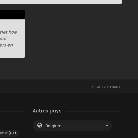
ziet hoe
eel
ers en
ALLEZ EN HAUT
Autres pays
Belgium
ester (NY)