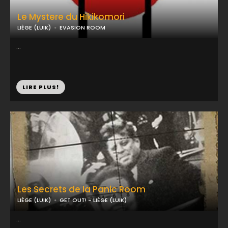
Le Mystere du Hikikomori
LIÈGE (LUIK)
EVASION ROOM
...
LIRE PLUS!
Les Secrets de la Panic Room
LIÈGE (LUIK)
GET OUT! - LIÈGE (LUIK)
...