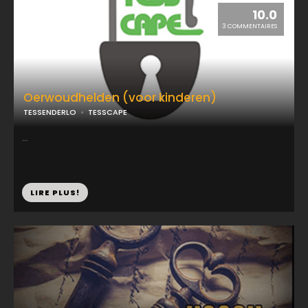
10.0
3 COMMENTAIRES
Oerwoudhelden (voor kinderen)
TESSENDERLO
TESSCAPE
...
LIRE PLUS!