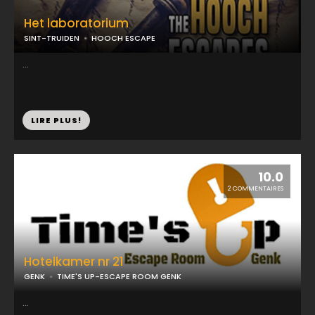
Het laboratorium
SINT-TRUIDEN
HOOCH ESCAPE
...
LIRE PLUS!
10.0
2 COMMENTAIRES
Hotelkamer nr 21
GENK
TIME'S UP-ESCAPE ROOM GENK
...