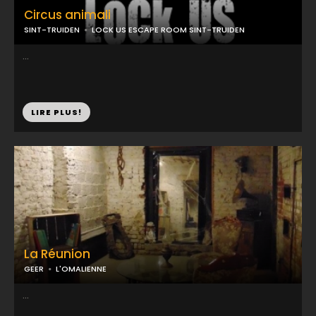
Circus animali
SINT-TRUIDEN
LOCK US ESCAPE ROOM SINT-TRUIDEN
...
LIRE PLUS!
La Réunion
GEER
L'OMALIENNE
...