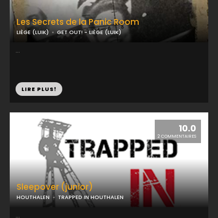
Les Secrets de la Panic Room
LIÈGE (LUIK)
GET OUT! - LIÈGE (LUIK)
...
LIRE PLUS!
10.0
2 COMMENTAIRES
Sleepover (junior)
HOUTHALEN
TRAPPED IN HOUTHALEN
...