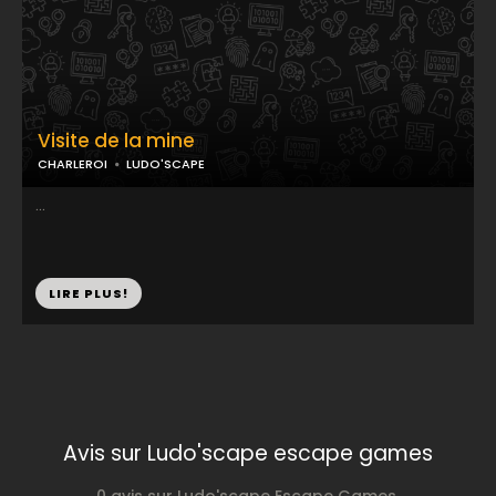
Visite de la mine
CHARLEROI
LUDO'SCAPE
...
LIRE PLUS!
Avis sur Ludo'scape escape games