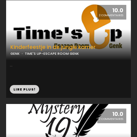
10.0
2 COMMENTAIRES
Kinderfeestje in de jungle kamer
GENK
TIME'S UP-ESCAPE ROOM GENK
...
LIRE PLUS!
10.0
2 COMMENTAIRES