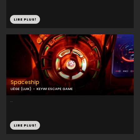
LIRE PLUS!
Spaceship
LIÈGE (LUIK)
KEYWI ESCAPE GAME
...
LIRE PLUS!