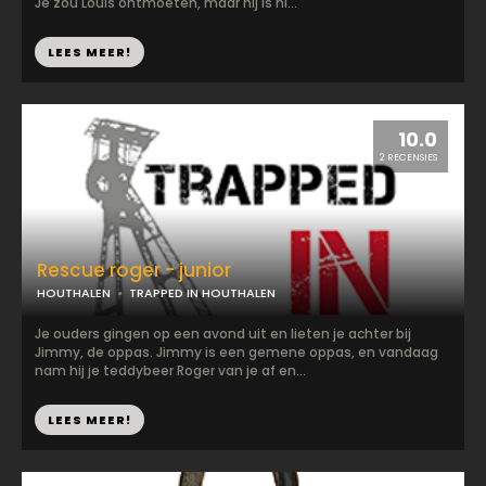
Je zou Louis ontmoeten, maar hij is ni...
LEES MEER!
10.0
2 RECENSIES
Rescue roger - junior
HOUTHALEN
TRAPPED IN HOUTHALEN
Je ouders gingen op een avond uit en lieten je achter bij
Jimmy, de oppas. Jimmy is een gemene oppas, en vandaag
nam hij je teddybeer Roger van je af en...
LEES MEER!