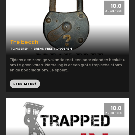
10.0
2 RECENSIES
The beach
TONGEREN
BREAK FREE TONGEREN
Tijdens een zonnige vakantie met een paar vrienden besluit u
om te gaan varen. Plotseling is er een grote tropische storm
en de boot slaat om. Je spoelt...
LEES MEER!
10.0
2 RECENSIES