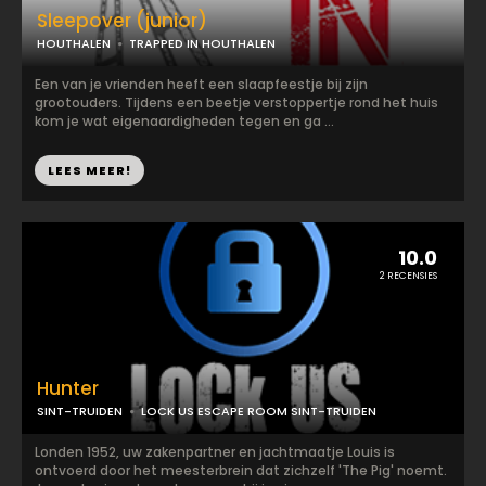
Sleepover (junior)
HOUTHALEN
TRAPPED IN HOUTHALEN
Een van je vrienden heeft een slaapfeestje bij zijn
grootouders. Tijdens een beetje verstoppertje rond het huis
kom je wat eigenaardigheden tegen en ga ...
LEES MEER!
10.0
2 RECENSIES
Hunter
SINT-TRUIDEN
LOCK US ESCAPE ROOM SINT-TRUIDEN
Londen 1952, uw zakenpartner en jachtmaatje Louis is
ontvoerd door het meesterbrein dat zichzelf 'The Pig' noemt.