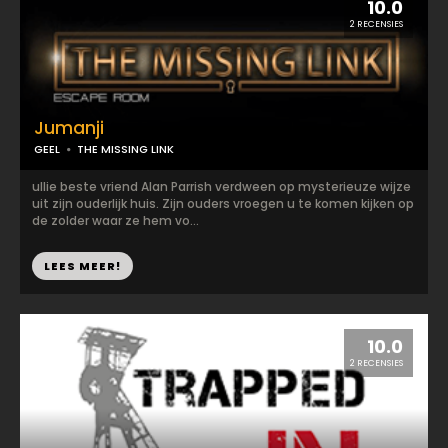
10.0
2 RECENSIES
Jumanji
GEEL
THE MISSING LINK
ullie beste vriend Alan Parrish verdween op mysterieuze wijze
uit zijn ouderlijk huis. Zijn ouders vroegen u te komen kijken op
de zolder waar ze hem vo...
LEES MEER!
10.0
2 RECENSIES