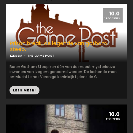
10.0
1 RECENSIES
Prison break, de legende van gotham
steep.
IZEGEM
THE GAME POST
Baron Gotham Steep kan één van de meest mysterieuze
inwoners van Izegem genoemd worden. De lachende man
ontvluchtte het Verenigd Koninkrijk tijdens de G...
LEES MEER!
10.0
1 RECENSIES