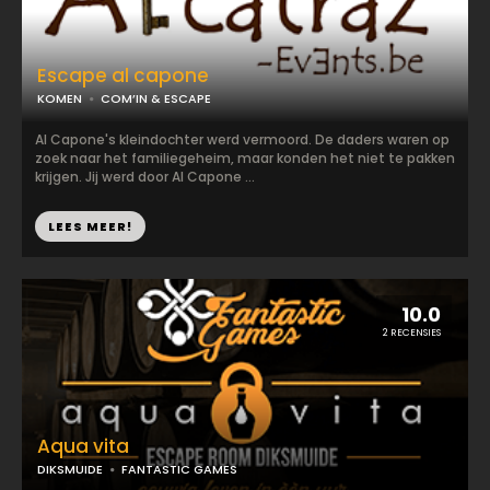
Escape al capone
KOMEN
COM’IN & ESCAPE
Al Capone's kleindochter werd vermoord. De daders waren op
zoek naar het familiegeheim, maar konden het niet te pakken
krijgen. Jij werd door Al Capone ...
LEES MEER!
10.0
2 RECENSIES
Aqua vita
DIKSMUIDE
FANTASTIC GAMES