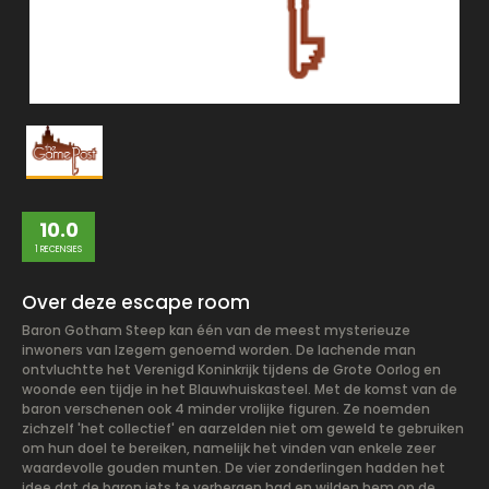
10.0
1 RECENSIES
Over deze escape room
Baron Gotham Steep kan één van de meest mysterieuze
inwoners van Izegem genoemd worden. De lachende man
ontvluchtte het Verenigd Koninkrijk tijdens de Grote Oorlog en
woonde een tijdje in het Blauwhuiskasteel. Met de komst van de
baron verschenen ook 4 minder vrolijke figuren. Ze noemden
zichzelf 'het collectief' en aarzelden niet om geweld te gebruiken
om hun doel te bereiken, namelijk het vinden van enkele zeer
waardevolle gouden munten. De vier zonderlingen hadden het
idee dat de baron iets te verbergen had en wilden hem op de