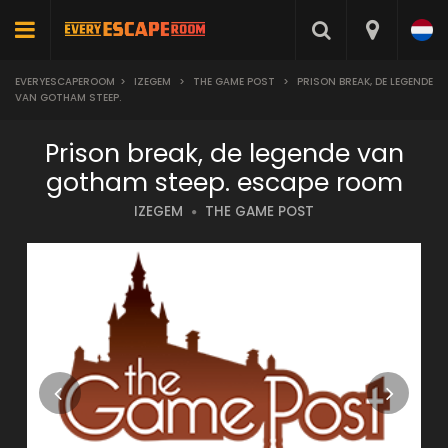
EVERYESCAPEROOM
>
IZEGEM
>
THE GAME POST
>
PRISON BREAK, DE LEGENDE
VAN GOTHAM STEEP.
Prison break, de legende van
gotham steep. escape room
IZEGEM
THE GAME POST