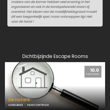
makers van de kamer hebben veel ervaring in het
organiseren en ook in de bordspelwereld staan zij
overeind. Het kiezen van de moeilijkheidsgraad maakt
dit een toegankelijk spel, maar ontsnappen ligt niet
voor de hand !
Dichtbijzijnde Escape Rooms
10.0
2 RECENSIES
De notaris
HARELBEKE
HUISCONTROLE