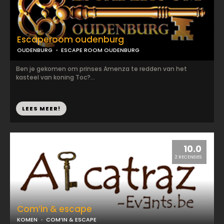
Escaperoom oudenburg
OUDENBURG
ESCAPE ROOM OUDENBURG
Ben je gekomen om prinses Amenza te redden van het
kasteel van koning Toc?...
LEES MEER!
10.0
2 RECENSIES
Com’in & escape
KOMEN
COM’IN & ESCAPE