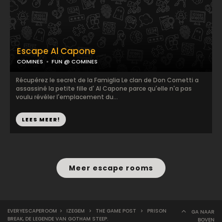
Escape Al Capone
COMINES
FUN @ COMINES
Récupérez le secret de la Famiglia Le clan de Don Cornetti a
assassiné la petite fille d' Al Capone parce qu'elle n'a pas
voulu révéler l'emplacement du...
LEES MEER!
Meer escape rooms
EVERYESCAPEROOM
>
IZEGEM
>
THE GAME POST
>
PRISON
GA NAAR
BREAK, DE LEGENDE VAN GOTHAM STEEP.
BOVEN