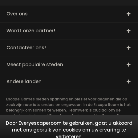
Over ons
Wordt onze partner!
Contacteer ons!
Meest populaire steden
Andere landen
Escape Games bieden spanning en plezier voor degenen die op
zoek zijn naar iets anders en ongewoon. In de Escape Room is het
belangrijk om samen te werken. Teamwerk is cruciaal om de
raadsels op te lossen! De vele raadsels in een Live Escape Room
vereisen veel geduld, vaardigheden en hersenen. Het spel is
Door Everyescaperoom te gebruiken, gaat u akkoord
eigenlijk een goede training voor de hersenen! Exit rooms zijn zeer
met ons gebruik van cookies om uw ervaring te
geschikt voor teambuilding en andere activiteiten! Het meest
verbeteren.
opwindende teamevenement dat je ooit hebt meegemaakt, zal