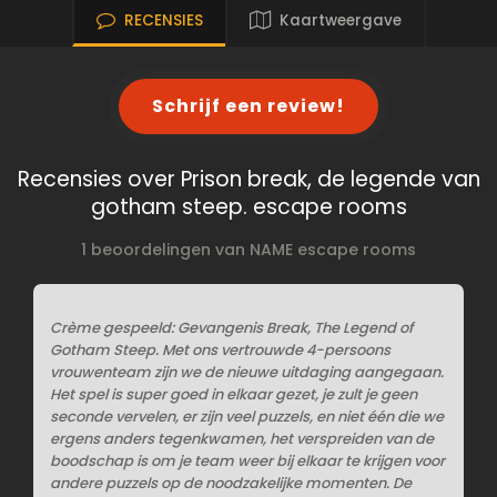
RECENSIES
Kaartweergave
Schrijf een review!
Recensies over Prison break, de legende van
gotham steep. escape rooms
1 beoordelingen van NAME escape rooms
Crème gespeeld: Gevangenis Break, The Legend of
Gotham Steep. Met ons vertrouwde 4-persoons
vrouwenteam zijn we de nieuwe uitdaging aangegaan.
Het spel is super goed in elkaar gezet, je zult je geen
seconde vervelen, er zijn veel puzzels, en niet één die we
ergens anders tegenkwamen, het verspreiden van de
boodschap is om je team weer bij elkaar te krijgen voor
andere puzzels op de noodzakelijke momenten. De