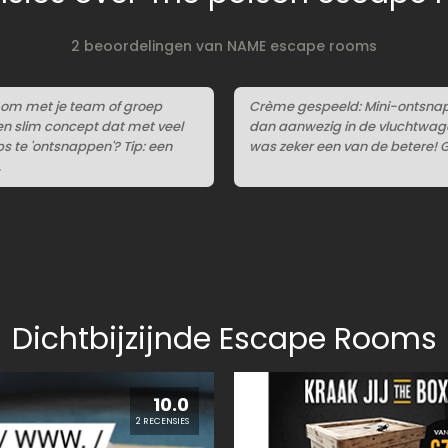
2 beoordelingen van NAME escape rooms
om met je team of groep
Crème gespeeld: Mini-ontsnap
Een slim concept dat met veel
dan aanwezig in de vluchtwage
s te 'ontsnappen'? Tip: een
was zeker een van de betere! G
.
Dichtbijzijnde Escape Rooms
10.0
2 RECENSIES