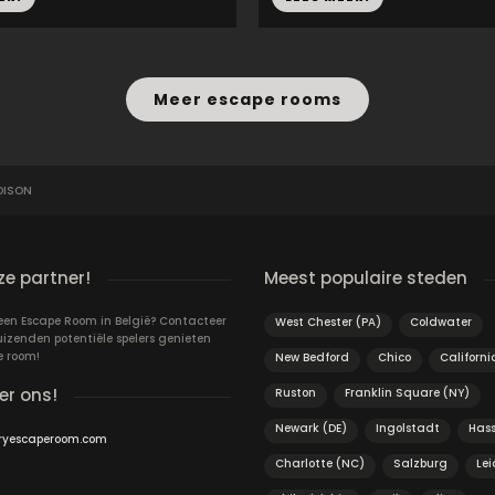
Meer escape rooms
OISON
e partner!
Meest populaire steden
 een Escape Room in België? Contacteer
West Chester (PA)
Coldwater
uizenden potentiële spelers genieten
e room!
New Bedford
Chico
Californi
er ons!
Ruston
Franklin Square (NY)
Newark (DE)
Ingolstadt
Hass
ryescaperoom.com
Charlotte (NC)
Salzburg
Lei