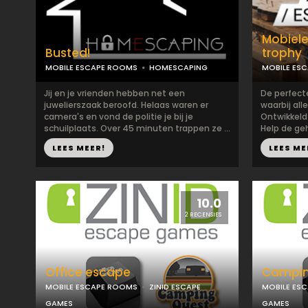
Mobiele
Busted!
trophy
MOBILE ESCAPE ROOMS
HOMESCAPING
MOBILE ES
Jij en je vrienden hebben net een
De perfect
juwelierszaak beroofd. Helaas waren er
waarbij all
camera's en vond de politie je bij je
Ontwikkeld
schuilplaats. Over 45 minuten trappen ze ...
Help de geh
LEES MEER!
LEES ME
10.0
2 RECENSIES
Office escape
Campin
MOBILE ESCAPE ROOMS
ZINID ESCAPE
MOBILE ES
GAMES
GAMES