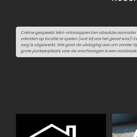
Crème gespeeld: Mini-ontsnappen Een absolute aanrader 
vrienden op locatie te spelen (wat bij ons het geval was)! 
zorg is uitgewerkt. Wie gaat de uitdaging aan om zonder tip
grote parkeerplaats voor de vrachtwagen is een noodzaak