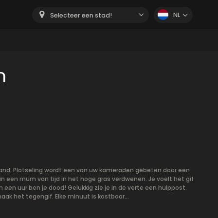
NL
Selecteer een stad!
m
h land. Plotseling wordt een van uw kameraden gebeten door een
 in een mum van tijd in het hoge gras verdwenen. Je voelt het gif
n een uur ben je dood! Gelukkig zie je in de verte een hulppost.
aak het tegengif. Elke minuut is kostbaar...