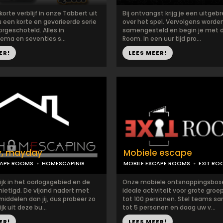
 korte verblijf in onze Tabbert uit
Bij ontvangst krijg je een uitgebr
 u een korte en gevarieerde serie
over het spel. Vervolgens word
rgeschoteld. Alles in
samengesteld en begin je met 
ma en seventies s...
Room. In een uur tijd pro...
ER!
LEES MEER!
, mayday
Mobiele escape
CAPE ROOMS
HOMESCAPING
MOBILE ESCAPE ROOMS
EXIT RO
ijk in het oorlogsgebied en de
Onze mobiele ontsnappingsboxe
rnietigd. De vijand nadert met
ideale activiteit voor grote groe
iddelen dan jij, dus probeer zo
tot 100 personen. Stel teams s
jk uit deze bu...
tot 5 personen en daag uw v...
ER!
LEES MEER!