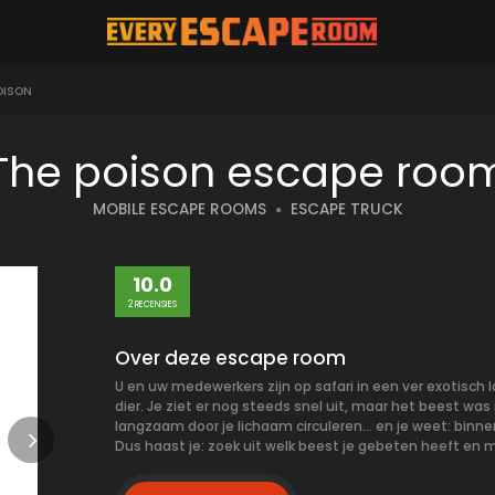
OISON
The poison escape roo
MOBILE ESCAPE ROOMS
ESCAPE TRUCK
10.0
2 RECENSIES
Over deze escape room
U en uw medewerkers zijn op safari in een ver exotisc
dier. Je ziet er nog steeds snel uit, maar het beest was
langzaam door je lichaam circuleren... en je weet: binne
Dus haast je: zoek uit welk beest je gebeten heeft en m