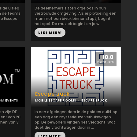
eide uitleg
De deelnemers zitten argeloos in hun
en de teams
vertrouwde omgeving. Als er plotseling een
de Escape
man met een bivak binnenstapt, begint
het spel. De muziek begint en je w...
LEES MEER!
10.0
2 RECENSIES
Escape truck
OM EVENTS
MOBILE ESCAPE ROOMS
ESCAPE TRUCK
n zijn DE
In een afgelegen dorp in de polders duikt op
pen! Van 20
een dag een mysterieuze verhuiswagen
amen van 3
op. De bewoners vinden het verdacht. Wat
doet die vrachtwagen daar in ...
LEES MEER!