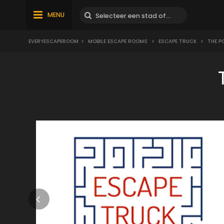
MENU
EVERYESCAPEROOM
>
MOBILE ESCAPE ROOMS
>
ESCAPE TRUCK
>
THE P