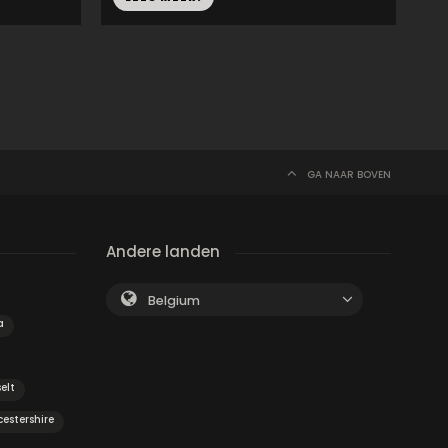
GA NAAR BOVEN
Andere landen
Belgium
a
elt
cestershire