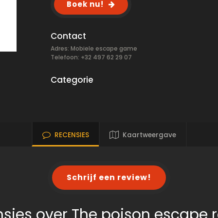
Boek nu!
Contact
Adres: Mobiele escape game
Telefoon: +32 497 62 29 07
Categorie
RECENSIES
Kaartweergave
Schrijf een review!
sies over The poison escape