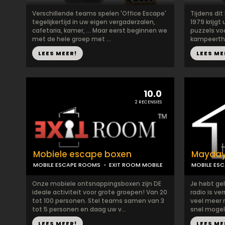
Verschillende teams spelen 'Office Escape'
Tijdens dit
tegelijkertijd in uw eigen vergaderzalen,
1979 krijgt
cafetaria, kamer, ... Maar eerst beginnen we
puzzels voo
met de hele groep met ...
kampeerthe
LEES MEER!
LEES ME
10.0
2 RECENSIES
Mobiele escape boxen
Mayday
MOBILE ESCAPE ROOMS
EXIT ROOM MOBILE
MOBILE ES
Onze mobiele ontsnappingsboxen zijn DE
Je hebt gel
ideale activiteit voor grote groepen! Van 20
radio is ve
tot 100 personen. Stel teams samen van 3
veel meer m
tot 5 personen en daag uw v...
snel mogeli
LEES MEER!
LEES ME