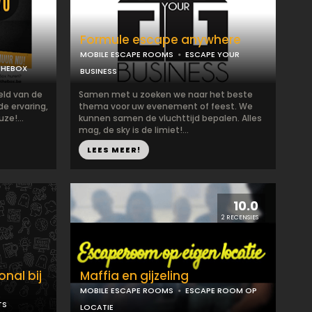
Formule escape anywhere
MOBILE ESCAPE ROOMS
ESCAPE YOUR
THEBOX
BUSINESS
ld van de
Samen met u zoeken we naar het beste
e ervaring,
thema voor uw evenement of feest. We
ze!...
kunnen samen de vluchttijd bepalen. Alles
mag, de sky is de limiet!...
LEES MEER!
10.0
2 RECENSIES
nal bij
Maffia en gijzeling
MOBILE ESCAPE ROOMS
ESCAPE ROOM OP
TS
LOCATIE