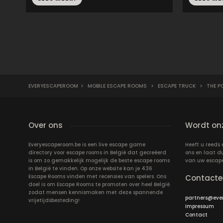
EVERYESCAPEROOM
>
MOBILE ESCAPE ROOMS
>
ESCAPE TRUCK
>
THE P
Over ons
Wordt onz
Everyescaperoom.be is een live escape game
Heeft u reeds
directory voor escape rooms in België dat gecreëerd
ons en laat d
is om zo gemakkelijk mogelijk de beste escape rooms
van uw escap
in België te vinden. Op onze website kan je 436
Escape Rooms vinden met recensies van spelers. Ons
Contacte
doel is om Escape Rooms te promoten over heel België
zodat mensen kennismaken met deze spannende
partners@eve
vrijetijdsbesteding!
Impressum
Contact