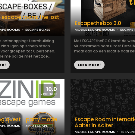
 escape room: the lost
Escapethebox 3.0
CAPE ROOMS
ESCAPE BOXES
MOBILE ESCAPE ROOMS
ESCAPE
e ontsnappingsteambuilding
Met ESCAPEtheBOX komt de were
e zintuigen op scherp staan.
vluchtkamers naar u toe! Dezelfd
 voor groepen tot 6 personen.
maar dan op een locatie naar keu
eime politie met het zoe...
ER!
LEES MEER!
10.0
2 RECENSIES
g quest - party mode
Escape Room Internatio
Aalter in Aalter
CAPE ROOMS
ZINID ESCAPE
MOBILE ESCAPE ROOMS
TB EVEN