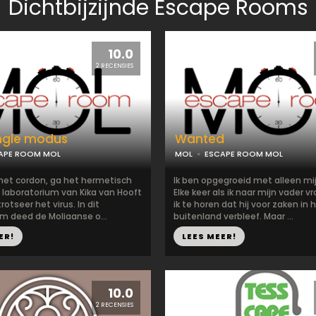
Dichtbijzijnde Escape Rooms
10.0
2 RECENSIES
ingle modus
Wanted
APE ROOM MOL
MOL
ESCAPE ROOM MOL
het cordon, ga het hermetisch
Ik ben opgegroeid met alleen mi
 laboratorium van Kika van Hooft
Elke keer als ik naar mijn vader v
rotseer het virus. In dit
ik te horen dat hij voor zaken in 
um deed de Moliaanse o...
buitenland verbleef. Maar ...
ER!
LEES MEER!
10.0
2 RECENSIES