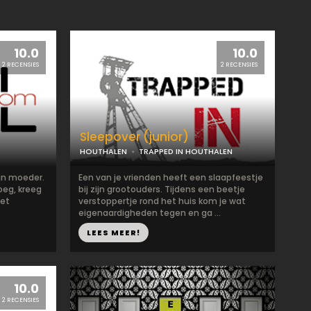
10.0
10.0
2 RECENSIES
2 RECENSIES
Sleepover (junior)
HOUTHALEN
TRAPPED IN HOUTHALEN
jn moeder.
Een van je vrienden heeft een slaapfeestje
roeg, kreeg
bij zijn grootouders. Tijdens een beetje
het
verstoppertje rond het huis kom je wat
eigenaardigheden tegen en ga ...
LEES MEER!
10.0
2 RECENSIES