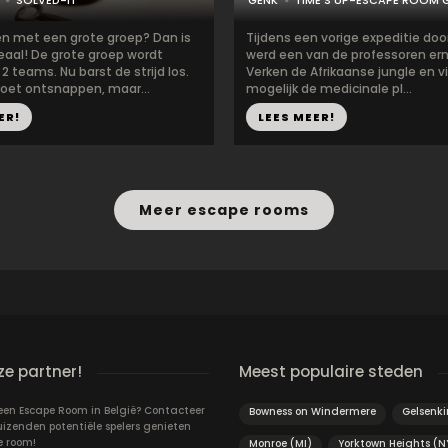
SOLVED-IT
GENK
TIME'S UP-ESCAPE ROOM 
 met een grote groep? Dan is
Tijdens een vorige expeditie door
eaal! De grote groep wordt
werd een van de professoren erns
 2 teams. Nu barst de strijd los.
Verken de Afrikaanse jungle en v
oet ontsnappen, maar...
mogelijk de medicinale pl...
ER!
LEES MEER!
Meer escape rooms
e partner!
Meest populaire steden
 een Escape Room in België? Contacteer
Bowness on Windermere
Gelsenki
uizenden potentiële spelers genieten
e room!
Monroe (MI)
Yorktown Heights (N