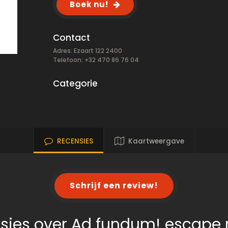
Boek nu!
Contact
Adres: Ezaart 122 2400
Telefoon: +32 470 86 76 04
Categorie
RECENSIES
Kaartweergave
Schrijf een review!
sies over Ad fundum! escape