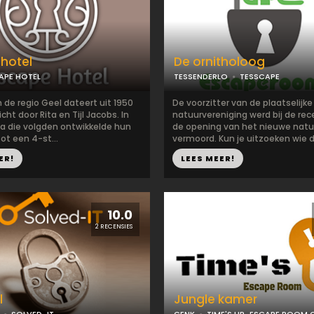
hotel
De ornitholoog
APE HOTEL
TESSENDERLO
TESSCAPE
n de regio Geel dateert uit 1950
De voorzitter van de plaatselijke
cht door Rita en Tijl Jacobs. In
natuurvereniging werd bij de rec
a die volgden ontwikkelde hun
de opening van het nieuwe na
tot een 4-st...
vermoord. Kun je uitzoeken wie d
ER!
LEES MEER!
10.0
2 RECENSIES
l
Jungle kamer