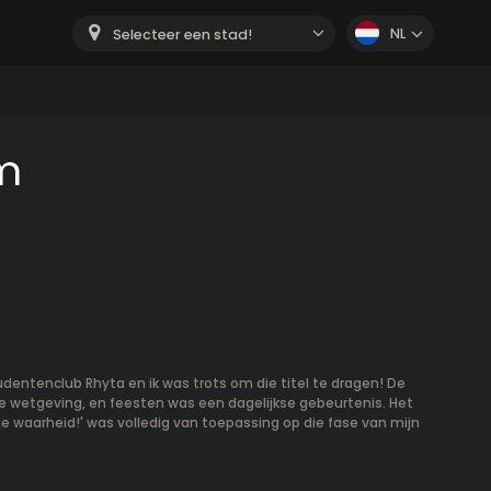
NL
Selecteer een stad!
m
udentenclub Rhyta en ik was trots om die titel te dragen! De
 wetgeving, en feesten was een dagelijkse gebeurtenis. Het
de waarheid!' was volledig van toepassing op die fase van mijn