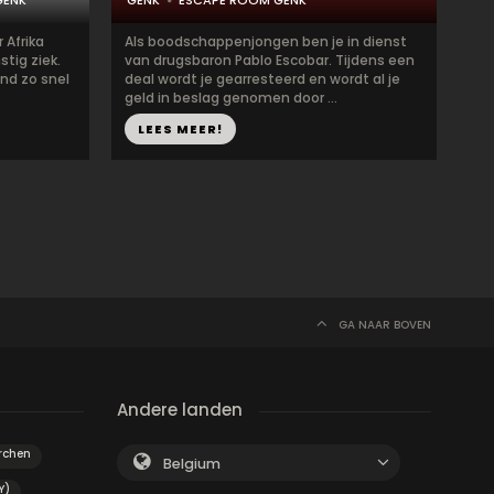
GENK
GENK
ESCAPE ROOM GENK
 Afrika
Als boodschappenjongen ben je in dienst
tig ziek.
van drugsbaron Pablo Escobar. Tijdens een
ind zo snel
deal wordt je gearresteerd en wordt al je
geld in beslag genomen door ...
LEES MEER!
GA NAAR BOVEN
Andere landen
rchen
Belgium
Y)