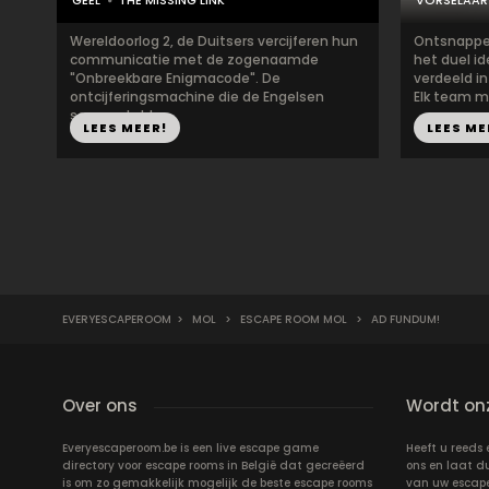
GEEL
THE MISSING LINK
VORSELAAR
Wereldoorlog 2, de Duitsers vercijferen hun
Ontsnappen
communicatie met de zogenaamde
het duel id
"Onbreekbare Enigmacode". De
verdeeld in
ontcijferingsmachine die de Engelsen
Elk team m
samenstelde...
LEES MEER!
LEES ME
EVERYESCAPEROOM
>
MOL
>
ESCAPE ROOM MOL
>
AD FUNDUM!
Over ons
Wordt onz
Everyescaperoom.be is een live escape game
Heeft u reeds
directory voor escape rooms in België dat gecreëerd
ons en laat d
is om zo gemakkelijk mogelijk de beste escape rooms
van uw escap