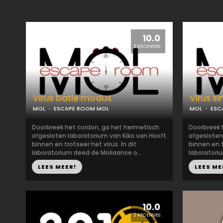
10.0
2 RECENSIES
Virus batle modus
Virus s
MOL
ESCAPE ROOM MOL
MOL
ESC
Doorbreek het cordon, ga het hermetisch
Doorbreek 
afgesloten laboratorium van Kika van Hooft
afgesloten
binnen en trotseer het virus. In dit
binnen en t
laboratorium deed de Moliaanse o...
laboratori
LEES MEER!
LEES ME
10.0
2 RECENSIES