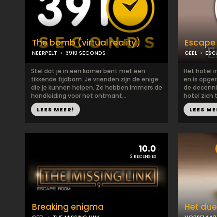
The bomb (virtual reality)
Escape 
NEERPELT
3910 SECONDS
GEEL
ESC
Stel dat je in een kamer bent met een
Het hotel i
tikkende tijdbom. Je vrienden zijn de enige
en is opgeri
die je kunnen helpen. Ze hebben immers de
de decenni
handleiding voor het ontmant...
hotel zich 
LEES MEER!
LEES ME
10.0
2 RECENSIES
Breaking enigma
Het due