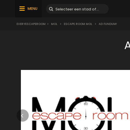
MENU
EVERYESCAPEROOM
>
MOL
>
ESCAPE ROOM MOL
>
AD FUNDUM!