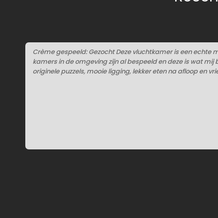
Crème gespeeld: Gezocht Deze vluchtkamer is een echte m
kamers in de omgeving zijn al bespeeld en deze is wat mij b
originele puzzels, mooie ligging, lekker eten na afloop en vri