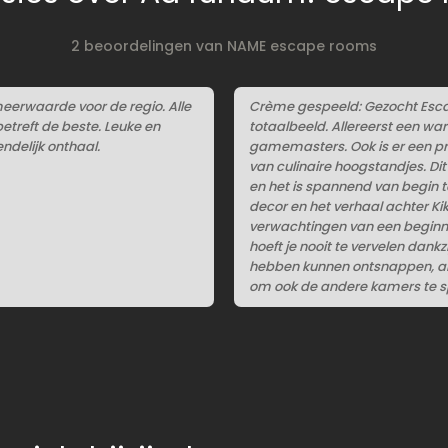
2 beoordelingen van NAME escape rooms
eerwaarde voor de regio. Alle
Crème gespeeld: Gezocht Esca
etreft de beste. Leuke en
totaalbeeld. Allereerst een w
endelijk onthaal.
gamemasters. Ook is er een pr
van culinaire hoogstandjes. Di
en het is spannend van begin t
decor en het verhaal achter Ki
verwachtingen van een beginne
hoeft je nooit te vervelen dank
hebben kunnen ontsnappen, al w
om ook de andere kamers te sp