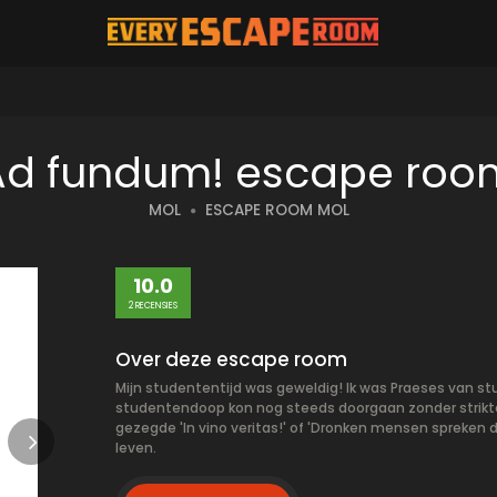
Ad fundum! escape roo
MOL
ESCAPE ROOM MOL
10.0
2 RECENSIES
Over deze escape room
Mijn studententijd was geweldig! Ik was Praeses van st
studentendoop kon nog steeds doorgaan zonder strikte
gezegde 'In vino veritas!' of 'Dronken mensen spreken 
leven.