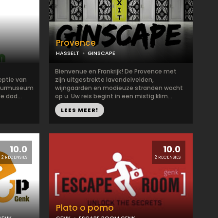
Provence
HASSELT
GINSCAPE
Bienvenue en Frankrijk! De Provence met
eptie van
zijn uitgestrekte lavendelvelden,
tuurmuseum
wijngaarden en modieuze stranden wacht
e dad...
op u. Uw reis begint in een mistig klim...
LEES MEER!
10.0
10.0
2 RECENSIES
2 RECENSIES
Plato o pomo