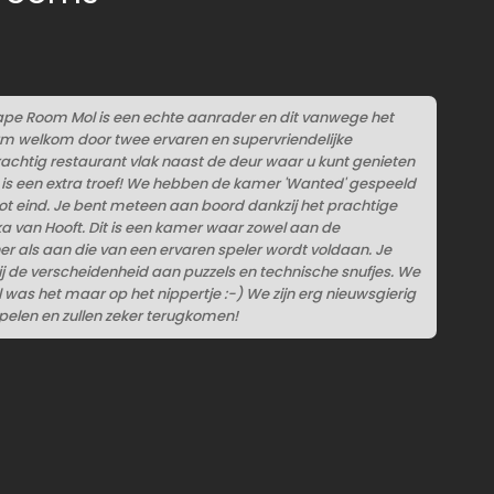
pe Room Mol is een echte aanrader en dit vanwege het
arm welkom door twee ervaren en supervriendelijke
achtig restaurant vlak naast de deur waar u kunt genieten
t is een extra troef! We hebben de kamer 'Wanted' gespeeld
ot eind. Je bent meteen aan boord dankzij het prachtige
ka van Hooft. Dit is een kamer waar zowel aan de
r als aan die van een ervaren speler wordt voldaan. Je
zij de verscheidenheid aan puzzels en technische snufjes. We
as het maar op het nippertje :-) We zijn erg nieuwsgierig
elen en zullen zeker terugkomen!