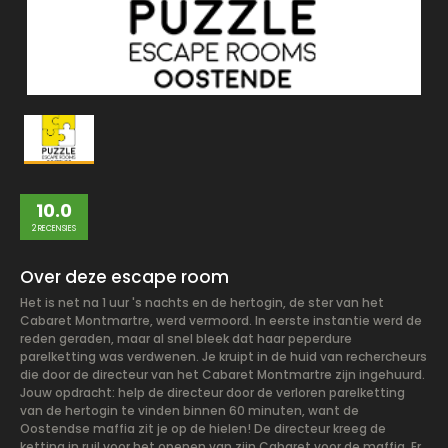
10.0
2 RECENSIES
Over deze escape room
Het is net na 1 uur 's nachts en de hertogin, de ster van het
Cabaret Montmartre, werd vermoord. In eerste instantie werd de
reden geraden, maar al snel bleek dat haar peperdure
parelketting was verdwenen. Je kruipt in de huid van rechercheurs
die door de directeur van het Cabaret Montmartre zijn ingehuurd.
Jouw opdracht: help de directeur door de verloren parelketting
van de hertogin te vinden binnen 60 minuten, want de
Oostendse maffia zit je op de hielen! De directeur kreeg de
ketting in ruil voor het openen van zijn Cabaret voor de maffia. Er