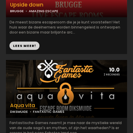
Upside down
BRUGGE
AMAZING ESCAPE
De meest bizarre escaperoom die je je kunt voorstellen! Het
huis waar de deelnemers worden binnengeleid is ontworpen
door een bizarre maar briljante arc...
LEES MEER!
10.0
2 RECENSIES
Aqua vita
DIKSMUIDE
FANTASTIC GAMES
Fantastische Games neemt je mee naar de mystieke wereld
van de oude saga's en mythen, of zijn het waarheden? Is er
ergens in het ruige Schotse land een ...