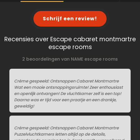
Schrijf een review!
Recensies over Escape cabaret montmartre
escape rooms
2 beoordelingen van NAME escape rooms
Crème gespeeld: Ontsnappen Cabaret Montmartre
Wat een mooie ontsnappingsruimte! Zeer enthousiast
en openlijk ontvangen! De vluchtkamer zelf is een top!
Daarna was er tijd voor een praatje en een drankje,
geweldig!
Crème gespeeld: Ontsnappen Cabaret Montmartre
Puzzelvluchtkamers letten altijd op de details,