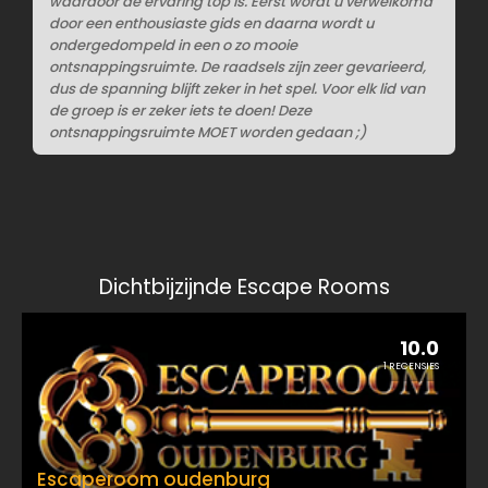
waardoor de ervaring top is. Eerst wordt u verwelkomd
door een enthousiaste gids en daarna wordt u
ondergedompeld in een o zo mooie
ontsnappingsruimte. De raadsels zijn zeer gevarieerd,
dus de spanning blijft zeker in het spel. Voor elk lid van
de groep is er zeker iets te doen! Deze
ontsnappingsruimte MOET worden gedaan ;)
Dichtbijzijnde Escape Rooms
10.0
1 RECENSIES
Escaperoom oudenburg