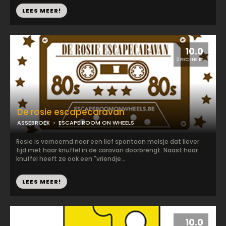
LEES MEER!
10.0
2 RECENSIES
De rosie escapecaravan
ASSEBROEK
ESCAPE ROOM ON WHEELS
Rosie is vernoemd naar een lief spontaan meisje dat liever
tijd met haar knuffel in de caravan doorbrengt. Naast haar
knuffel heeft ze ook een "vriendje...
LEES MEER!
10.0