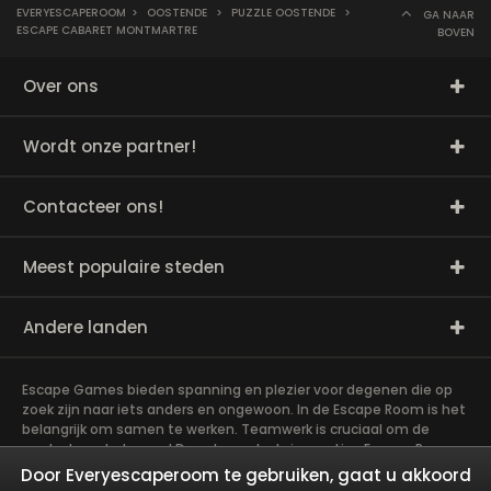
EVERYESCAPEROOM
>
OOSTENDE
>
PUZZLE OOSTENDE
>
GA NAAR
ESCAPE CABARET MONTMARTRE
BOVEN
Over ons
Wordt onze partner!
Contacteer ons!
Meest populaire steden
Andere landen
Escape Games bieden spanning en plezier voor degenen die op
zoek zijn naar iets anders en ongewoon. In de Escape Room is het
belangrijk om samen te werken. Teamwerk is cruciaal om de
raadsels op te lossen! De vele raadsels in een Live Escape Room
vereisen veel geduld, vaardigheden en hersenen. Het spel is
Door Everyescaperoom te gebruiken, gaat u akkoord
eigenlijk een goede training voor de hersenen! Exit rooms zijn zeer