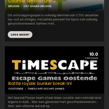
Counter terrorist unit 2
BRUGGE
EXIT GAMES BRUGGE
Dit ontsnappingsspel is volledig identiek aan CTU1: dezelfde
lay-out en intriges, hetzelfde perceel! De tijd is ook volledig
gesynchroniseerd. Samen met...
LEES MEER!
10.0
2 RECENSIES
Battle royale: bunker break-in!
OOSTENDE
TIMESCAPE ESCAPE GAMES
Het Special Forces team staat klaar. Locatie: een roemrijk land
ergens in Azië... Wie: een generaal met grootheidswaanzin...
Wat: een ultieme aanval op ...