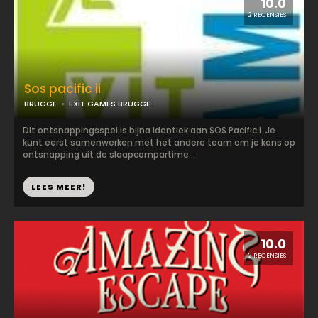
10.0
2 RECENSIES
Sos pacific ii
BRUGGE
EXIT GAMES BRUGGE
Dit ontsnappingsspel is bijna identiek aan SOS Pacific I. Je
kunt eerst samenwerken met het andere team om je kans op
ontsnapping uit de slaapcompartime...
LEES MEER!
10.0
2 RECENSIES