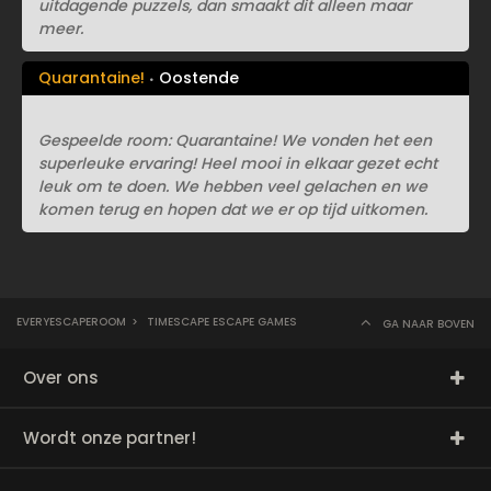
uitdagende puzzels, dan smaakt dit alleen maar
meer.
Quarantaine!
Oostende
Gespeelde room: Quarantaine! We vonden het een
superleuke ervaring! Heel mooi in elkaar gezet echt
leuk om te doen. We hebben veel gelachen en we
komen terug en hopen dat we er op tijd uitkomen.
EVERYESCAPEROOM
>
TIMESCAPE ESCAPE GAMES
GA NAAR BOVEN
Over ons
Wordt onze partner!