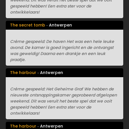
weekend. Dit was veruit het beste spel dat we ooit
gespeeld hebben! Een extra ster voor de
ontwikkelaars!
The secret tomb
Antwerpen
Crème gespeeld: De haven Het was een hele leuke
avond. De kamer is goed ingericht en de ontvangst
was geweldig! Daarna een drankje en een leuk
praatje.
The harbour
Antwerpen
Crème gespeeld: Het Geheime Graf We hebben de
nieuwste ontsnappingskamer geprobeerd afgelopen
weekend. Dit was veruit het beste spel dat we ooit
gespeeld hebben! Een extra ster voor de
ontwikkelaars!
The harbour
Antwerpen