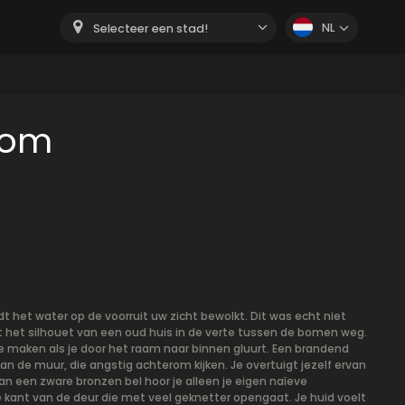
NL
Selecteer een stad!
oom
t het water op de voorruit uw zicht bewolkt. Dit was echt niet
 het silhouet van een oud huis in de verte tussen de bomen weg.
te maken als je door het raam naar binnen gluurt. Een brandend
n de muur, die angstig achterom kijken. Je overtuigt jezelf ervan
 van een zware bronzen bel hoor je alleen je eigen naïeve
ant van de deur die met veel geknetter opengaat. Je huid voelt