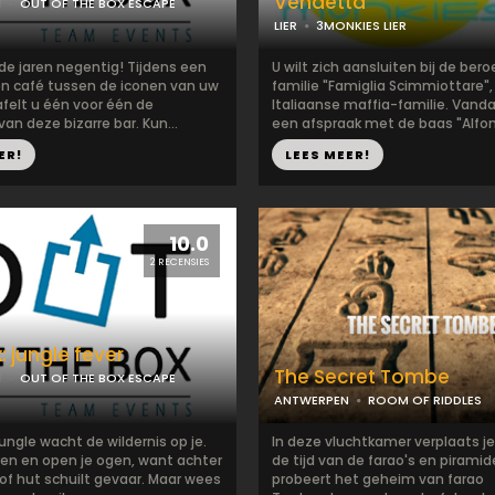
Vendetta
N
OUT OF THE BOX ESCAPE
LIER
3MONKIES LIER
de jaren negentig! Tijdens een
U wilt zich aansluiten bij de be
een café tussen de iconen van uw
familie "Famiglia Scimmiottare",
afelt u één voor één de
Italiaanse maffia-familie. Vand
n deze bizarre bar. Kun...
een afspraak met de baas "Alfon
ER!
LEES MEER!
10.0
2 RECENSIES
: jungle fever
The Secret Tombe
N
OUT OF THE BOX ESCAPE
ANTWERPEN
ROOM OF RIDDLES
jungle wacht de wildernis op je.
In deze vluchtkamer verplaats je
oren en open je ogen, want achter
de tijd van de farao's en piramid
of hut schuilt gevaar. Maar wees
probeert het geheim van farao