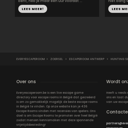
bent, heb je maar een uur voordat ...
niet bang vo
LEES MEER!
LEES ME
EVERYESCAPEROOM
>
ZOERSEL
>
ESCAPEROOM ANTWERP
>
HUNTING S
Over ons
Wordt onz
Everyescaperoom.be is een live escape game
Heeft u reeds
directory voor escape rooms in België dat gecreëerd
ons en laat d
is om zo gemakkelijk mogelijk de beste escape rooms
van uw escap
in België te vinden. Op onze website kan je 436
Escape Rooms vinden met recensies van spelers. Ons
Contacte
doel is om Escape Rooms te promoten over heel België
zodat mensen kennismaken met deze spannende
partners@eve
vrijetijdsbesteding!