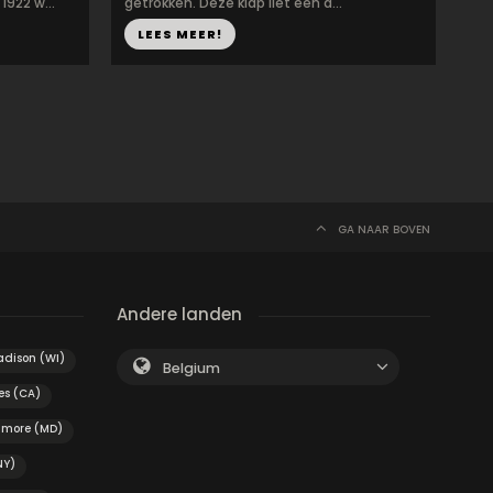
922 w...
getrokken. Deze klap liet een d...
LEES MEER!
GA NAAR BOVEN
Andere landen
dison (WI)
Belgium
es (CA)
imore (MD)
NY)