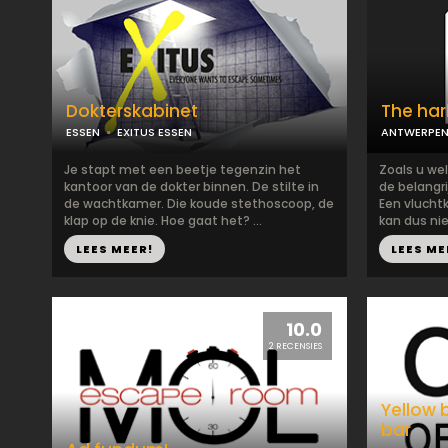
Dokterskabinet
The ha
ESSEN
EXITUS ESSEN
ANTWERPE
Je stapt met een beetje tegenzin het
Zoals u we
kantoor van de dokter binnen. De stilte in
de belangr
de wachtkamer. Die koude stethoscoop, de
Een vlucht
klap op de knie. Hoe gaat het? ...
kan dus nie
LEES MEER!
LEES ME
10.0
2 RECENSIES
Yellow b
bar