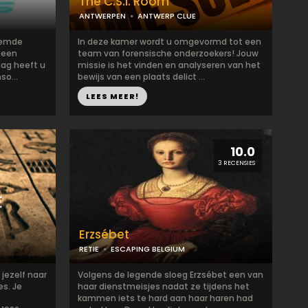
The C.S.I. Room
ANTWERPEN
ANTWERP CLUE
roemde
In deze kamer wordt u omgevormd tot een
 een
team van forensische onderzoekers! Jouw
aag heeft u
missie is het vinden en analyseren van het
so...
bewijs van een plaats delict ...
LEES MEER!
10.0
3 RECENSIES
Erzsébet
RETIE
ESCAPING BELGIUM
 jezelf naar
Volgens de legende sloeg Erzsébet een van
es. Je
haar dienstmeisjes nadat ze tijdens het
kammen iets te hard aan haar haren had