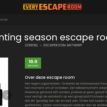
EASON
nting season escape r
ZOERSEL
ESCAPEROOM ANTWERP
10.0
2 RECENSIES
Over deze escape room
Het regent pijpenstelen. Ondanks de ruitenwissers houd
het moment om af te breken. Een bliksemschicht werpt
Hoewel je gehoord wilt worden, probeer je geen geluid 
vuur vestigt de aandacht op een groep jachttrofeeën aa
dat dit 'gezellig' kan zijn en belt aan. Onder het luiden
gedachten. Zware voetstappen naderen aan de andere k