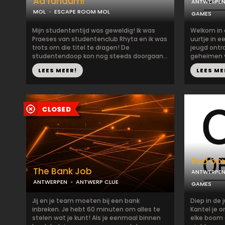
Ad fundum!
ANTWERPE
MOL
ESCAPE ROOM MOL
GAMES
Mijn studententijd was geweldig! Ik was
Welkom in 
Praeses van studentenclub Rhyta en ik was
uurtje in 
trots om die titel te dragen! De
jeugd ontr
studentendoop kon nog steeds doorgaan...
geheimen va
LEES MEER!
LEES ME
Red box
The Bank Job
ANTWERPE
ANTWERPEN
ANTWERP CLUE
GAMES
Jij en je team moeten bij een bank
Diep in de 
inbreken. Je hebt 60 minuten om alles te
Kantel je 
stelen wat je kunt! Als je eenmaal binnen
elke boom 