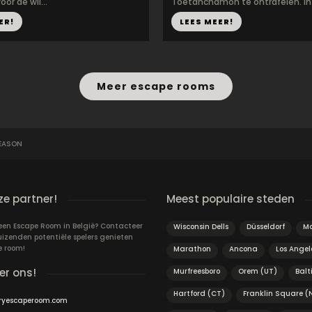
or de wil...
Toetanchamon te ontrafelen. In 1
ER!
LEES MEER!
Meer escape rooms
EASON
e partner!
Meest populaire steden
 een Escape Room in België? Contacteer
Wisconsin Dells
Düsseldorf
Ma
uizenden potentiële spelers genieten
e room!
Marathon
Ancona
Los Angel
er ons!
Murfreesboro
Orem (UT)
Balt
Hartford (CT)
Franklin Square (
ryescaperoom.com