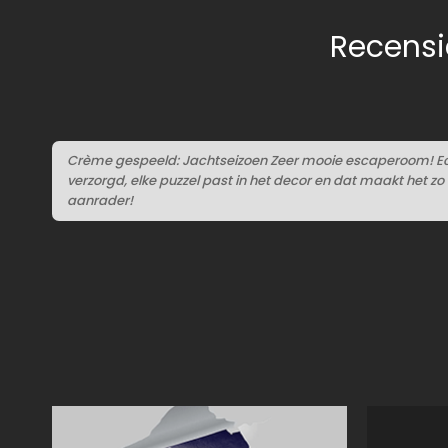
Recensi
Crème gespeeld: Jachtseizoen Zeer mooie escaperoom! Echt e
verzorgd, elke puzzel past in het decor en dat maakt het z
aanrader!