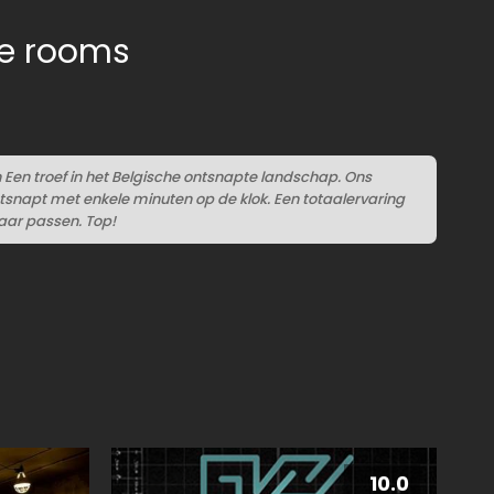
pe rooms
Een troef in het Belgische ontsnapte landschap. Ons
napt met enkele minuten op de klok. Een totaalervaring
kaar passen. Top!
10.0