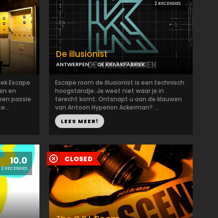
2 RECENSIES
De illusionist
ANTWERPEN
DE KRAAKFABRIEK
iek Escape
Escape room de illusionist is een technisch
en en
hoogstandje. Je weet niet waar je in
een passie
terecht komt. Ontsnapt u aan de klauwen
e...
van Antoon Hyperion Ackerman? ...
LEES MEER!
10.0
2 RECENSIES