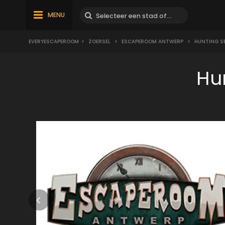
MENU
EVERYESCAPEROOM
>
ZOERSEL
>
ESCAPEROOM ANTWERP
>
HUNTING S
Hu