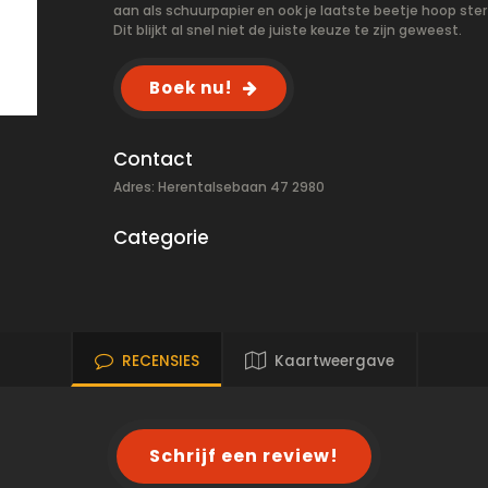
aan als schuurpapier en ook je laatste beetje hoop sterf
Dit blijkt al snel niet de juiste keuze te zijn geweest.
Boek nu!
Contact
Adres: Herentalsebaan 47 2980
Categorie
RECENSIES
Kaartweergave
Schrijf een review!