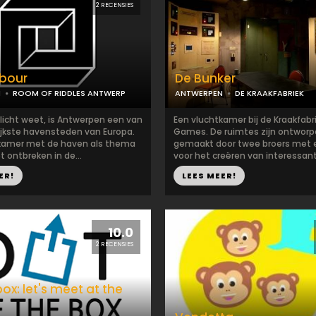
2 RECENSIES
rbour
De Bunker
N
ROOM OF RIDDLES ANTWERP
ANTWERPEN
DE KRAAKFABRIEK
llicht weet, is Antwerpen een van
Een vluchtkamer bij de Kraakfabr
ijkste havensteden van Europa.
Games. De ruimtes zijn ontworp
kamer met de haven als thema
gemaakt door twee broers met 
t ontbreken in de...
voor het creëren van interessant
ER!
LEES MEER!
10.0
2 RECENSIES
ox: let's meet at the