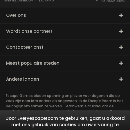
EVERYESCAPEROOM
>
ESCAPING
GA NAAR BOVEN
Over ons
Wordt onze partner!
Contacteer ons!
Meest populaire steden
Andere landen
Escape Games bieden spanning en plezier voor degenen die op
zoek zijn naar iets anders en ongewoon. In de Escape Room is het
belangrijk om samen te werken. Teamwerk is cruciaal om de
raadsels op te lossen! De vele raadsels in een Live Escape Room
vereisen veel geduld, vaardigheden en hersenen. Het spel is
Door Everyescaperoom te gebruiken, gaat u akkoord
eigenlijk een goede training voor de hersenen! Exit rooms zijn zeer
met ons gebruik van cookies om uw ervaring te
geschikt voor teambuilding en andere activiteiten! Het meest