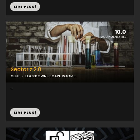
LIRE PLUS!
10.0
2 COMMENTAIRES
Sector z 2.0
GENT
LOCKDOWN ESCAPE ROOMS
...
LIRE PLUS!