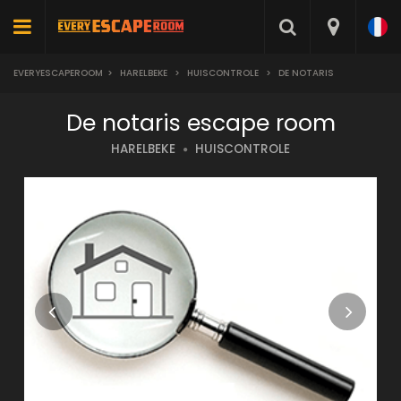
EVERYESCAPEROOM
>
HARELBEKE
>
HUISCONTROLE
>
DE NOTARIS
De notaris escape room
HARELBEKE
HUISCONTROLE