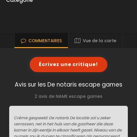
Catégorie
COMMENTAIRES
Vue de la carte
Écrivez une critique!
Avis sur les De notaris escape games
2 avis de NAME escape games
Crème gespeeld: De notaris De locatie zal u zeker
verrassen, net in het huis van de gastheer die deze
kamer in zijn eentje in elkaar heeft gezet. Niveau van de
puzzels zou ik durven te classificeren als geavanceerd,