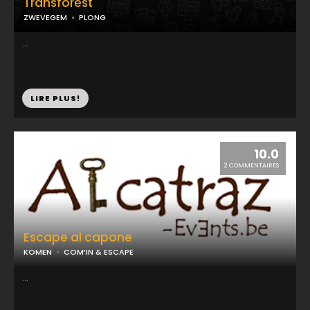
Transforest
ZWEVEGEM
PLONG
...
LIRE PLUS!
10.0
2 COMMENTAIRES
Escape al capone
KOMEN
COM’IN & ESCAPE
...