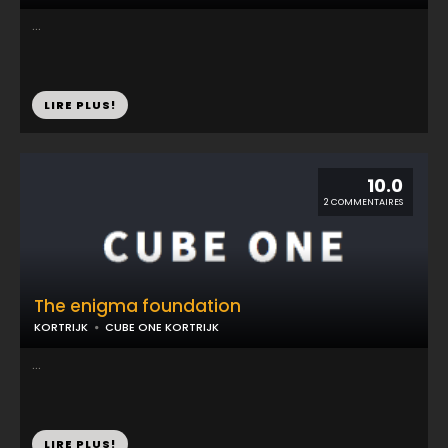
...
LIRE PLUS!
10.0
2 COMMENTAIRES
The enigma foundation
KORTRIJK
CUBE ONE KORTRIJK
...
LIRE PLUS!