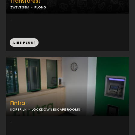
Transforest
ZWEVEGEM
PLONG
...
LIRE PLUS!
Fintra
KORTRIJK
LOCKDOWN ESCAPE ROOMS
...