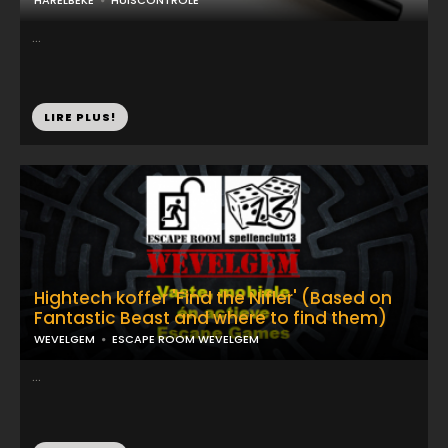
HARELBEKE
HUISCONTROLE
...
LIRE PLUS!
Hightech koffer 'Find the Nifler' (Based on
Fantastic Beast and where to find them)
WEVELGEM
ESCAPE ROOM WEVELGEM
...