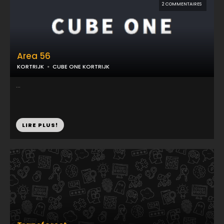
2 COMMENTAIRES
Area 56
KORTRIJK
CUBE ONE KORTRIJK
...
LIRE PLUS!