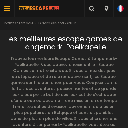
EVERYESCAPEROOM
>
LANGEMARK-POELKAPELLE
Les meilleures escape games de
Langemark-Poelkapelle
Trouvez les meilleurs Escape Games à Langemark-
Poelkapelle! Vous pouvez choisir entre 1 Escape
Games sur notre site web. Si vous aimez des jeux
stratégiques et de relaxer activement, les Escape
games sont le bon choix pour vous. Ces jeux sont à
la fois des aventures passionnantes et de grands
jeux d'équipe. Le but de ces jeux est de s'échapper
d'une pièce ou accomplir une mission en un temps
limité. Les salles d'évasion deviennent de plus en
plus populaires en Belgique et sons disponibles
dans de plus en plus de villes. Si vous cherchez une
aventure à Langemark-Poelkapelle, vous êtes au