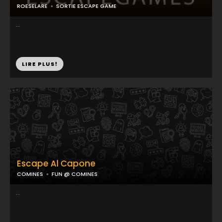
ROESELARE
SORTIE ESCAPE GAME
...
LIRE PLUS!
Escape Al Capone
COMINES
FUN @ COMINES
...