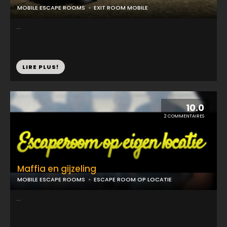
MOBILE ESCAPE ROOMS
EXIT ROOM MOBILE
...
LIRE PLUS!
10.0
2 COMMENTAIRES
Maffia en gijzeling
MOBILE ESCAPE ROOMS
ESCAPE ROOM OP LOCATIE
...