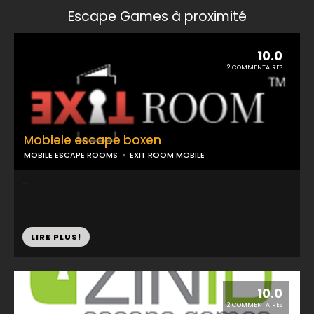
Escape Games à proximité
10.0
2 COMMENTAIRES
Mobiele escape boxen
MOBILE ESCAPE ROOMS
EXIT ROOM MOBILE
...
LIRE PLUS!
10.0
2 COMMENTAIRES