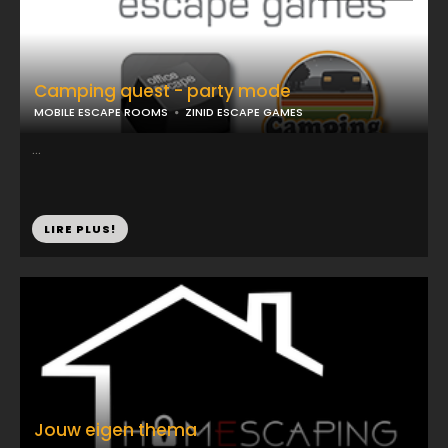
Camping quest - party mode
MOBILE ESCAPE ROOMS
ZINID ESCAPE GAMES
...
LIRE PLUS!
Jouw eigen thema