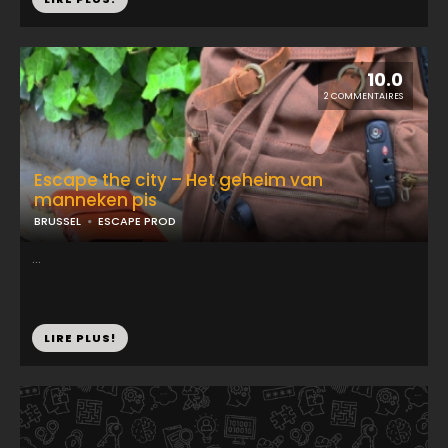
10.0
2 COMMENTAIRES
Escape the city – Het geheim van
manneken pis
BRUSSEL
ESCAPE PROD
...
LIRE PLUS!