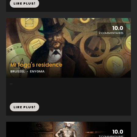
LIRE PLUS!
10.0
2 COMMENTAIRES
Mr fogg's residence
BRUSSEL
ENYGMA
...
LIRE PLUS!
10.0
3 COMMENTAIRES