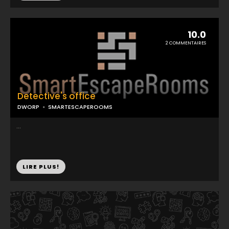
10.0
2 COMMENTAIRES
Detective's office
DWORP
SMARTESCAPEROOMS
...
LIRE PLUS!