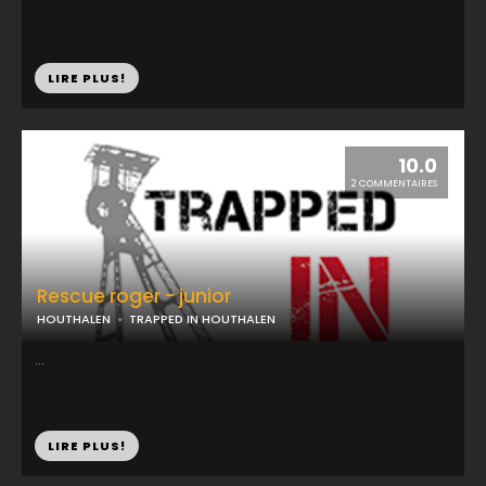
LIRE PLUS!
10.0
2 COMMENTAIRES
Rescue roger - junior
HOUTHALEN
TRAPPED IN HOUTHALEN
...
LIRE PLUS!