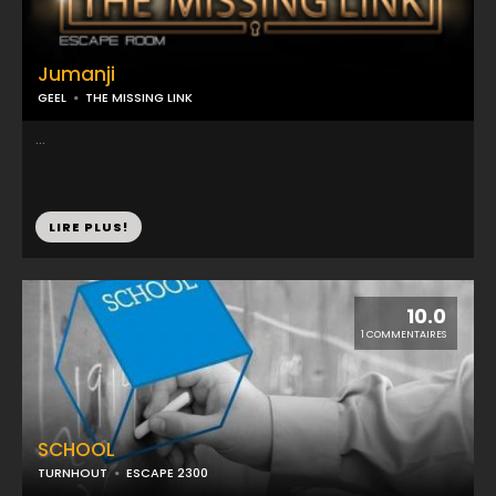
Jumanji
GEEL
THE MISSING LINK
...
LIRE PLUS!
10.0
1 COMMENTAIRES
SCHOOL
TURNHOUT
ESCAPE 2300