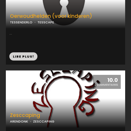
Oerwoudhelden (voor kinderen)
TESSENDERLO
TESSCAPE
...
LIRE PLUS!
10.0
2 COMMENTAIRES
Zesccaping
ARENDONK
ZESCCAPING