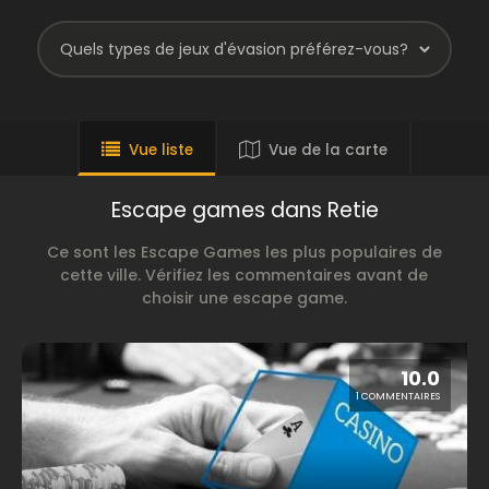
Vue liste
Vue de la carte
Escape games dans Retie
Ce sont les Escape Games les plus populaires de
cette ville. Vérifiez les commentaires avant de
choisir une escape game.
10.0
1 COMMENTAIRES