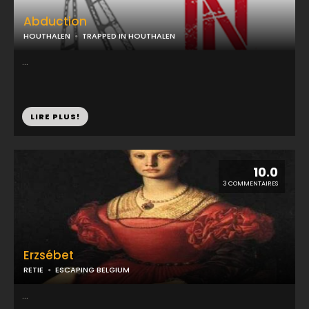
Abduction
HOUTHALEN
TRAPPED IN HOUTHALEN
...
LIRE PLUS!
10.0
3 COMMENTAIRES
Erzsébet
RETIE
ESCAPING BELGIUM
...