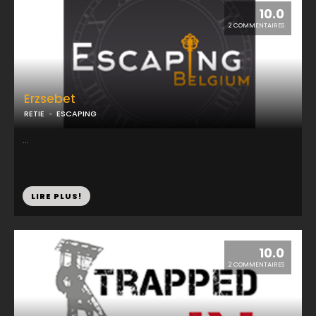
10.0
2 COMMENTAIRES
Erzsebet
RETIE
ESCAPING
...
LIRE PLUS!
10.0
2 COMMENTAIRES