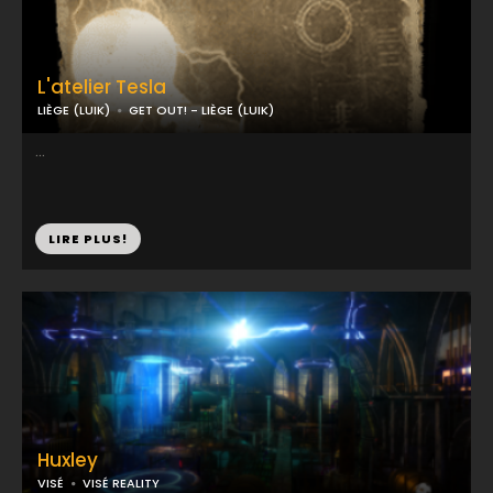
L'atelier Tesla
LIÈGE (LUIK)
GET OUT! - LIÈGE (LUIK)
...
LIRE PLUS!
Huxley
VISÉ
VISÉ REALITY