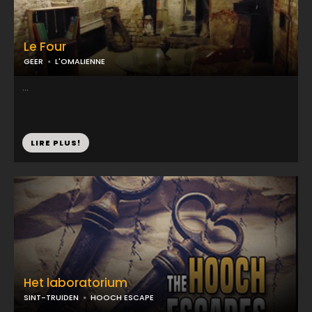
Le Four
GEER
L'OMALIENNE
...
LIRE PLUS!
Het laboratorium
SINT-TRUIDEN
HOOCH ESCAPE