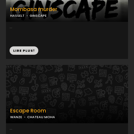
Mombasa murder
HASSELT
GINSCAPE
...
LIRE PLUS!
Escape Room
WANZE
CHATEAU MOHA
...