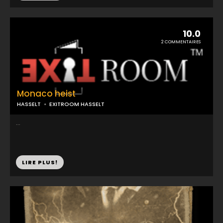
10.0
2 COMMENTAIRES
Monaco heist
HASSELT
EXITROOM HASSELT
...
LIRE PLUS!