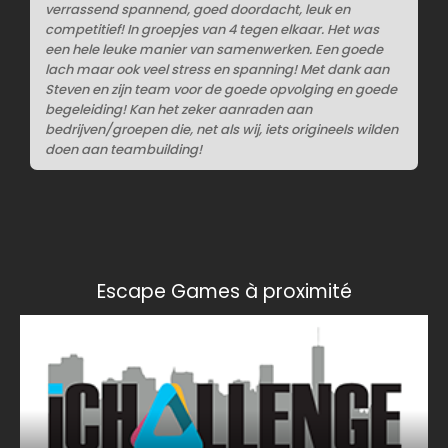
verrassend spannend, goed doordacht, leuk en
competitief! In groepjes van 4 tegen elkaar. Het was
een hele leuke manier van samenwerken. Een goede
lach maar ook veel stress en spanning! Met dank aan
Steven en zijn team voor de goede opvolging en goede
begeleiding! Kan het zeker aanraden aan
bedrijven/groepen die, net als wij, iets origineels wilden
doen aan teambuilding!
Escape Games à proximité