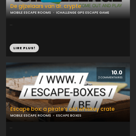
De gijzelaars van dr. crypte
MOBILE ESCAPE ROOMS
ICHALLENGE GPS ESCAPE GAME
...
LIRE PLUS!
10.0
2 COMMENTAIRES
Escape box: a pirate’s old whiskey crate
MOBILE ESCAPE ROOMS
ESCAPE BOXES
...