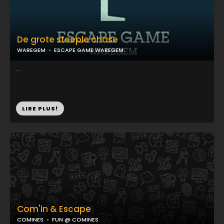
De grote steeple chase
WAREGEM
ESCAPE GAME WAREGEM
...
LIRE PLUS!
Com'in & Escape
COMINES
FUN @ COMINES