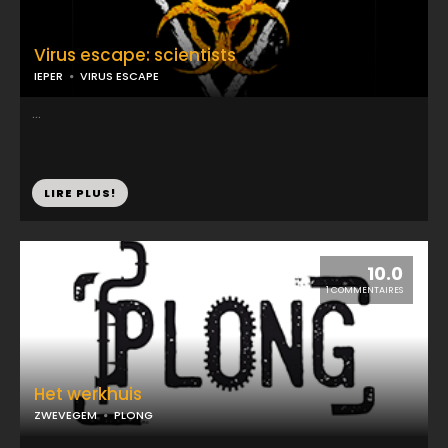
Virus escape: scientists
IEPER
VIRUS ESCAPE
...
LIRE PLUS!
10.0
1 COMMENTAIRES
Het werkhuis
ZWEVEGEM
PLONG