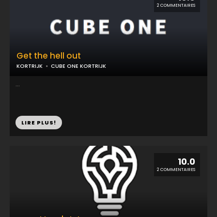
2 COMMENTAIRES
Get the hell out
KORTRIJK
CUBE ONE KORTRIJK
...
LIRE PLUS!
10.0
2 COMMENTAIRES