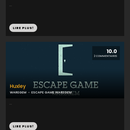
...
LIRE PLUS!
10.0
2 COMMENTAIRES
Huxley
WAREGEM
ESCAPE GAME WAREGEM
...
LIRE PLUS!