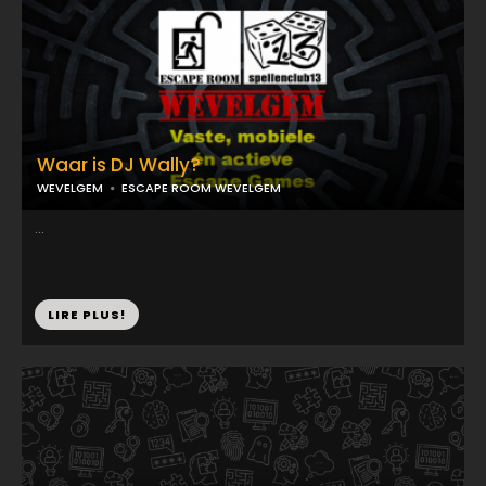
Waar is DJ Wally?
WEVELGEM
ESCAPE ROOM WEVELGEM
...
LIRE PLUS!