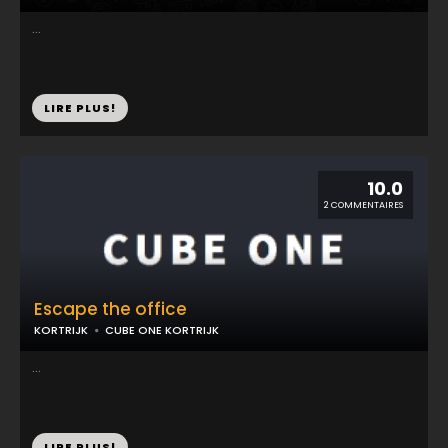
...
LIRE PLUS!
10.0
2 COMMENTAIRES
Escape the office
KORTRIJK
CUBE ONE KORTRIJK
...
LIRE PLUS!